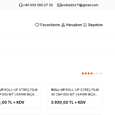
+90 555 560 27 32
ozdnylmz71@gmail.com
Favorilerim
Hesabım
Sepetim
Yeni
-UP
ROLL-UP STREÇ FİLM
ROLL-UP
ROLL-UP STREÇ FİLM
rilere Ekle
Favorilere Ekle
*300 MT ( KAYAR BIÇAK
45 CM*300 MT ( KAYAR BIÇAK
Lİ )
HEDİYELİ )
0,00
TL + KDV
3.930,00
TL + KDV