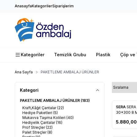
Anasayfa
Kategoriler
Siparişlerim
Kategoriler
Temizlik Grubu
Plastik
Çöp ve 
Ana Sayfa
PAKETLEME AMBALAJ ÜRÜNLER
Kategori
PAKETLEME AMBALAJ ÜRÜNLER
(183)
Yeni
SERA
SERA
Kraft,Kâğıt Çantalar
(22)
Favorile
30*300 8 
Hediye Paketleri
(5)
Mukavva Taşıma Kolileri
(40)
5.880,00
Hediyelik Çantalar
(16)
Prof Streçler
(22)
Palet Streçler
(8)
Tükendi