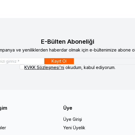
E-Bülten Aboneliği
mpanya ve yeniliklerden haberdar olmak için e-bültenimize abone ol
Kayıt Ol
KVKK Sözleşmesi'ni
okudum, kabul ediyorum.
işim
Üye
Üye Girişi
ler
Yeni Üyelik