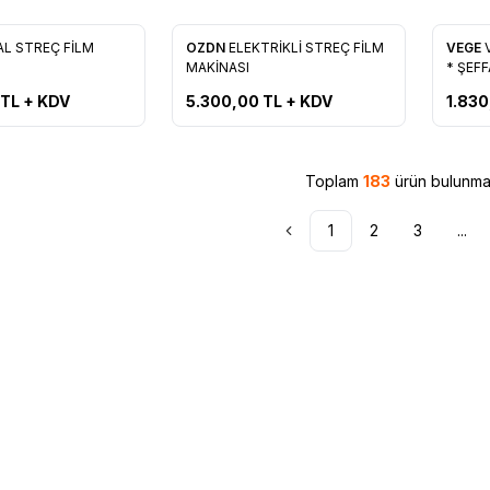
Yeni
Yeni
L STREÇ FİLM
OZDN
ELEKTRİKLİ STREÇ FİLM
VEGE
re Ekle
Favorilere Ekle
Favo
MAKİNASI
* ŞEF
TL + KDV
5.300,00
TL + KDV
1.830
Toplam
183
ürün bulunmak
1
2
3
...