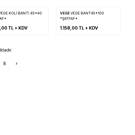
Yeni
VEGE KOLİ BANTI 45*40
VEGE
VEGE BANT45*100
rilere Ekle
Favorilere Ekle
FAF*
*ŞEFFAF*
,00
TL + KDV
1.158,00
TL + KDV
tadır.
8