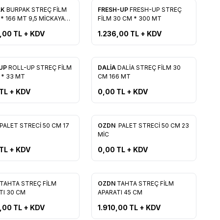
AK
BURPAK STREÇ FİLM
FRESH-UP
FRESH-UP STREÇ
rilere Ekle
Favorilere Ekle
* 166 MT 9,5 MİCKAYAR
FİLM 30 CM * 300 MT
HEDİYELİ
,00
TL + KDV
1.236,00
TL + KDV
Tükendi
Yeni
-UP
ROLL-UP STREÇ FİLM
DALİA
DALİA STREÇ FİLM 30
rilere Ekle
Favorilere Ekle
 * 33 MT
CM 166 MT
TL + KDV
0,00
TL + KDV
Tükendi
PALET STRECİ 50 CM 17
OZDN
PALET STRECİ 50 CM 23
rilere Ekle
Favorilere Ekle
MİC
TL + KDV
0,00
TL + KDV
Yeni
TAHTA STREÇ FİLM
OZDN
TAHTA STREÇ FİLM
rilere Ekle
Favorilere Ekle
TI 30 CM
APARATI 45 CM
,00
TL + KDV
1.910,00
TL + KDV