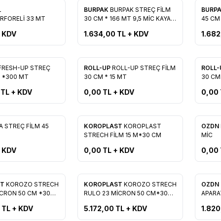
Yeni
L
BURPAK
BURPAK STREÇ FİLM
BURP
re Ekle
Favorilere Ekle
Favo
ERFORELİ 33 MT
30 CM * 166 MT 9,5 MİC KAYAR
45 CM 
PIÇAK HEDİYELİ
PIÇAK 
 KDV
1.634,00
TL + KDV
1.682
Tükendi
Tükendi
Yeni
Yeni
FRESH-UP STREÇ
ROLL-UP
ROLL-UP STREÇ FİLM
ROLL
re Ekle
Favorilere Ekle
Favo
M *300 MT
30 CM * 15 MT
30 CM
TL + KDV
0,00
TL + KDV
0,00
Tükendi
Tükendi
Yeni
A STREÇ FİLM 45
KOROPLAST
KOROPLAST
OZDN
re Ekle
Favorilere Ekle
Favo
STRECH FİLM 15 M*30 CM
MİC
 KDV
0,00
TL + KDV
0,00
Yeni
ST
KOROZO STRECH
KOROPLAST
KOROZO STRECH
OZDN
re Ekle
Favorilere Ekle
Favo
İCRON 50 CM *300
RULO 23 MİCRON 50 CM*300
APARA
MT
TL + KDV
5.172,00
TL + KDV
1.820