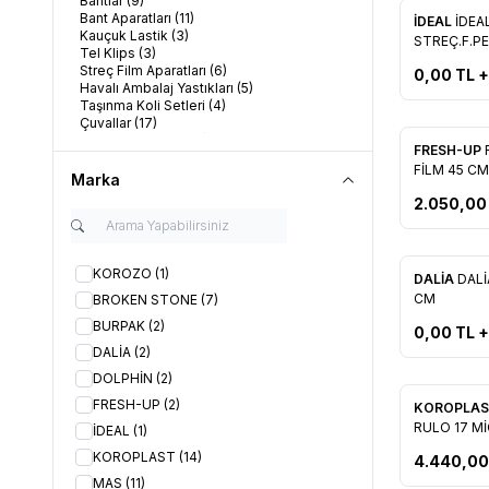
Bantlar
(9)
Bant Aparatları
(11)
Yeni
İDEAL
İDEA
Kauçuk Lastik
(3)
Favorile
STREÇ.F.P
Tel Klips
(3)
Streç Film Aparatları
(6)
0,00
TL +
Havalı Ambalaj Yastıkları
(5)
Taşınma Koli Setleri
(4)
Çuvallar
(17)
Hediye Paketleme İpleri
(2)
FRESH-UP
Bağlama Çemberleri
(10)
Favorile
FİLM 45 C
Marka
2.050,00
Tükendi
KOROZO
(1)
Yeni
DALİA
DALİ
Favorile
CM
BROKEN STONE
(7)
BURPAK
(2)
0,00
TL +
DALİA
(2)
DOLPHİN
(2)
FRESH-UP
(2)
KOROPLA
Favorile
RULO 17 M
İDEAL
(1)
MT
KOROPLAST
(14)
4.440,00
MAS
(11)