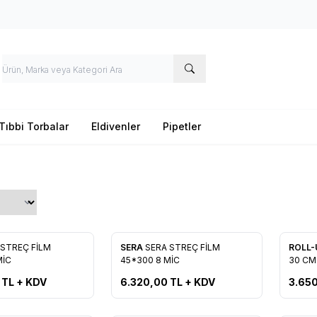
Tıbbi Torbalar
Eldivenler
Pipetler
Yeni
Yeni
 STREÇ FİLM
SERA
SERA STREÇ FİLM
ROLL
re Ekle
Favorilere Ekle
Favo
MİC
45*300 8 MİC
30 CM
HEDİYE
TL + KDV
6.320,00
TL + KDV
3.65