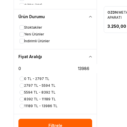
OZDN
(121)
ROLL-UP
(5)
Yeni
OZDN
META
Favorile
Ürün Durumu
APARATI
SERA
(5)
TEKO
(3)
3.250,00
Stoktakiler
VEGE
(7)
Yeni Ürünler
İndirimli Ürünler
Fiyat Aralığı
0 TL - 2797 TL
2797 TL - 5594 TL
5594 TL - 8392 TL
8392 TL - 11189 TL
11189 TL - 13986 TL
Filtrele