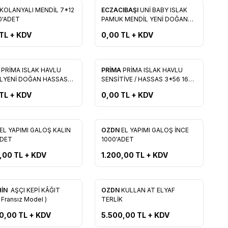
KOLANYALI MENDİL 7*12
ECZACIBAŞI
UNİ BABY ISLAK
rilere Ekle
Favorilere Ekle
0'ADET
PAMUK MENDİL YENİ DOĞAN
40'ADET
TL + KDV
0,00
TL + KDV
Tükendi
A
PRİMA ISLAK HAVLU
PRİMA
PRİMA ISLAK HAVLU
rilere Ekle
Favorilere Ekle
LYENİ DOĞAN HASSAS
SENSİTİVE / HASSAS 3*56 168
R İÇİN
YAPRAK
TL + KDV
0,00
TL + KDV
EL YAPIMI GALOŞ KALIN
OZDN
EL YAPIMI GALOŞ İNCE
rilere Ekle
Favorilere Ekle
ADET
1000'ADET
,00
TL + KDV
1.200,00
TL + KDV
Yeni
HİN
AŞÇI KEPİ KÂĞIT
OZDN
KULLAN AT ELYAF
rilere Ekle
Favorilere Ekle
( Fransız Model )
TERLİK
00,00
TL + KDV
5.500,00
TL + KDV