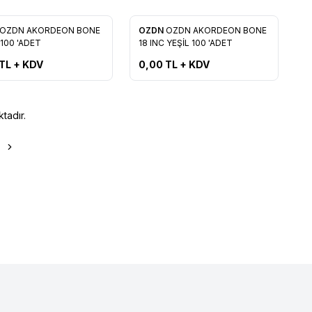
Tükendi
OZDN AKORDEON BONE
OZDN
OZDN AKORDEON BONE
rilere Ekle
Favorilere Ekle
 100 'ADET
18 INC YEŞİL 100 'ADET
TL + KDV
0,00
TL + KDV
tadır.