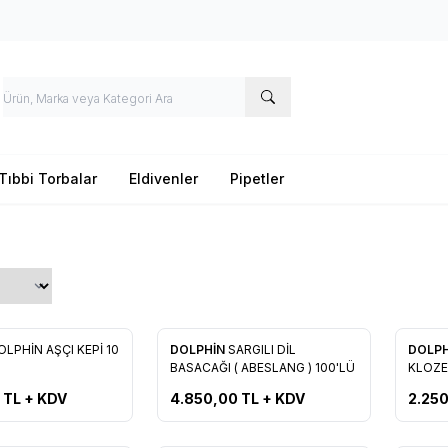
Tıbbi Torbalar
Eldivenler
Pipetler
Yeni
Yeni
OLPHİN AŞÇI KEPİ 10
DOLPHİN
SARGILI DİL
DOLP
re Ekle
Favorilere Ekle
Favo
BASACAĞI ( ABESLANG ) 100'LÜ
KLOZE
TL + KDV
4.850,00
TL + KDV
2.25
Tükendi
Tükendi