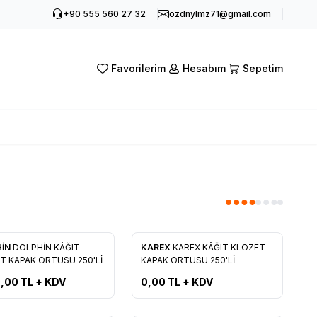
+90 555 560 27 32
ozdnylmz71@gmail.com
Favorilerim
Hesabım
Sepetim
Tükendi
HİN
DOLPHİN KÂĞIT
KAREX
KAREX KÂĞIT KLOZET
rilere Ekle
Favorilere Ekle
T KAPAK ÖRTÜSÜ 250'Lİ
KAPAK ÖRTÜSÜ 250'Lİ
0,00
TL + KDV
0,00
TL + KDV
Tükendi