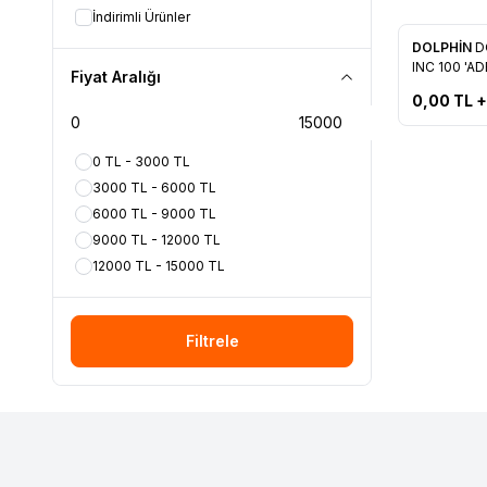
RENASAN
(3)
İndirimli Ürünler
ROLL-UP
(1)
Yeni
DOLPHİN
D
Favorile
SAMPA
(1)
INC 100 'A
Fiyat Aralığı
VERA
(1)
0,00
TL +
0 TL - 3000 TL
3000 TL - 6000 TL
6000 TL - 9000 TL
9000 TL - 12000 TL
12000 TL - 15000 TL
Filtrele