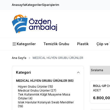
Anasayfa
Kategoriler
Siparişlerim
Kategoriler
Temizlik Grubu
Plastik
Çöp ve 
Ana Sayfa
MEDİCAL HİJYEN GRUBU ÜRÜNLER
Kategori
MEDİCAL HİJYEN GRUBU ÜRÜNLER
(65)
Yeni
ROLL-UP
D
Hijyen Grubu Ürünler
(15)
Favorile
ADET
Medical Grubu Ürünler
(27)
Tek Kullanımlık Kâğıt Muayene Masa
6.800,00
Örtüler
(4)
Islak Havlular Kolanyalı Swab Mendiller
(19)