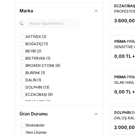
Yeni
ECZACIBAŞ
Favorile
Marka
PROFESYON
KAPAK ÖRT
3.600,00
Tükendi
AXTİVEX
(2)
PRİMA
PRİ
BOĞAZİÇİ
(1)
Favorile
SENSİTİVE 
BEYBİ
(2)
56'ADET
0,00
TL +
BİSTERVEK
(1)
BROKEN STONE
(6)
Tükendi
BURPAK
(1)
PRİMA
PRİ
DALİN
(1)
Favorile
ISLAK HAV
DOLPHİN
(13)
54'ADET
0,00
TL +
ECZACIBAŞI
(9)
FIRAD MED
(2)
KAREX
(1)
DOLPHİN
D
Ürün Durumu
KOMİLİ
(2)
Favorile
GALOŞ KALI
OZDN
(12)
Stoktakiler
2.000,00
PRİMA
(6)
Yeni Ürünler