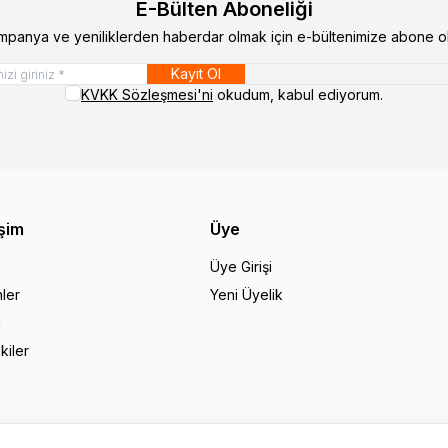
E-Bülten Aboneliği
mpanya ve yeniliklerden haberdar olmak için e-bültenimize abone ol
Kayıt Ol
KVKK Sözleşmesi'ni
okudum, kabul ediyorum.
işim
Üye
Üye Girişi
ler
Yeni Üyelik
a
kiler