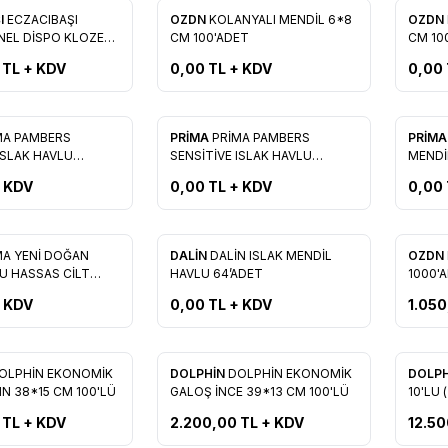
I
ECZACIBAŞI
OZDN
KOLANYALI MENDİL 6*8
OZDN
re Ekle
Favorilere Ekle
Favo
EL DİSPO KLOZET
CM 100'ADET
CM 10
ÜSÜ 250'Lİ
TL + KDV
0,00
TL + KDV
0,00
Tükendi
Tükendi
MA PAMBERS
PRİMA
PRİMA PAMBERS
PRİM
re Ekle
Favorilere Ekle
Favo
ISLAK HAVLU
SENSİTİVE ISLAK HAVLU
MENDİ
64'ADET
CİLTLE
 KDV
0,00
TL + KDV
0,00
Tükendi
MA YENİ DOĞAN
DALİN
DALİN ISLAK MENDİL
OZDN
re Ekle
Favorilere Ekle
Favo
LU HASSAS CİLT
HAVLU 64’ADET
1000'
 KDV
0,00
TL + KDV
1.050
OLPHİN EKONOMİK
DOLPHİN
DOLPHİN EKONOMİK
DOLP
re Ekle
Favorilere Ekle
Favo
N 38*15 CM 100'LÜ
GALOŞ İNCE 39*13 CM 100'LÜ
10'LU 
TL + KDV
2.200,00
TL + KDV
12.5