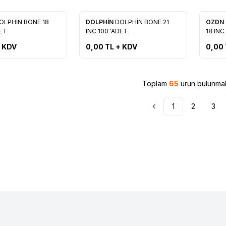
Tükendi
Tükendi
Yeni
OLPHİN BONE 18
DOLPHİN
DOLPHİN BONE 21
OZDN
re Ekle
Favorilere Ekle
Favo
DET
INC 100 'ADET
18 INC
 KDV
0,00
TL + KDV
0,00
Toplam
65
ürün bulunmak
1
2
3