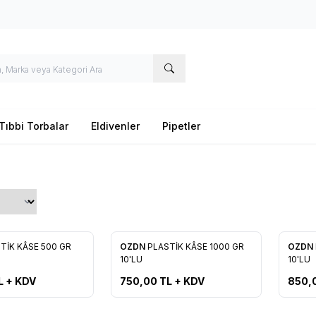
Tıbbi Torbalar
Eldivenler
Pipetler
TİK KÂSE 500 GR
OZDN
PLASTİK KÂSE 1000 GR
OZDN
re Ekle
Favorilere Ekle
Favo
10'LU
10'LU​
L + KDV
750,00
TL + KDV
850,