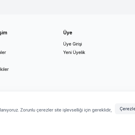
işim
Üye
Üye Girişi
ler
Yeni Üyelik
a
kiler
Çerezle
nıyoruz. Zorunlu çerezler site işlevselliği için gereklidir,