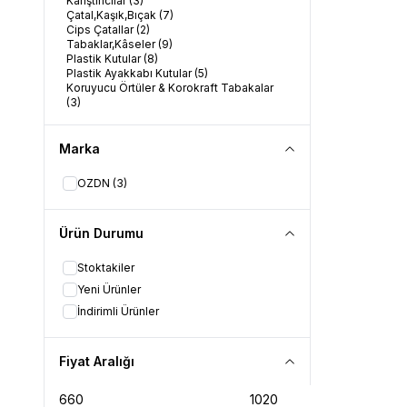
Karıştırıcılar
(3)
Çatal,Kaşık,Bıçak
(7)
Cips Çatallar
(2)
Tabaklar,Kâseler
(9)
Plastik Kutular
(8)
Plastik Ayakkabı Kutular
(5)
Koruyucu Örtüler & Korokraft Tabakalar
(3)
Marka
OZDN
(3)
Ürün Durumu
Stoktakiler
Yeni Ürünler
İndirimli Ürünler
Fiyat Aralığı