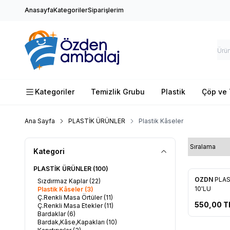
Anasayfa
Kategoriler
Siparişlerim
Kategoriler
Temizlik Grubu
Plastik
Çöp ve 
Ana Sayfa
PLASTİK ÜRÜNLER
Plastik Kâseler
Kategori
PLASTİK ÜRÜNLER
(100)
OZDN
PLAS
Sızdırmaz Kaplar
(22)
Favorile
10'LU​
Plastik Kâseler
(3)
Ç.Renkli Masa Örtüler
(11)
550,00
T
Ç.Renkli Masa Etekler
(11)
Bardaklar
(6)
Bardak,Kâse,Kapakları
(10)