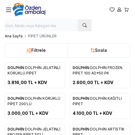
Favorilerim
Hesabım
Sepet
Ana Sayfa
PİPET ÜRÜNLER
Filtrele
Sırala
DOLPHİN
DOLPHİN JELATİNLİ
DOLPHİN
DOLPHİN FROZEN
Yeni
Yeni
Favorilere Ekle
Favorilere Ekle
KÖRÜKLÜ PİPET
PİPET 100 AD*50 PK
3.816,00
TL + KDV
2.600,00
TL + KDV
DOLPHİN
DOLPHİN KÖRÜKLÜ
DOLPHİN
DOLPHİN KAĞITLI
Yeni
Yeni
Favorilere Ekle
Favorilere Ekle
PİPET 200'LÜ
PİPET
3.000,00
TL + KDV
4.100,00
TL + KDV
DOLPHİN
DOLPHİN JELATİNLİ
DOLPHİN
DOLPHİN ARTİSTİK
Yeni
Yeni
FROZEN PİPET 50'Lİ
PİPET