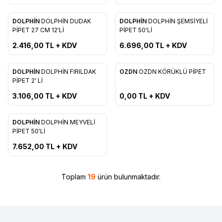
DOLPHİN
DOLPHİN DUDAK
DOLPHİN
DOLPHİN ŞEMSİYELİ
Yeni
Yeni
Favorilere Ekle
Favorilere Ekle
PİPET 27 CM 12'Lİ
PİPET 50'Lİ
2.416,00
TL + KDV
6.696,00
TL + KDV
Tükendi
DOLPHİN
DOLPHİN FIRILDAK
OZDN
OZDN KÖRÜKLÜ PİPET
Yeni
Favorilere Ekle
Favorilere Ekle
PİPET 2' Lİ
3.106,00
TL + KDV
0,00
TL + KDV
DOLPHİN
​DOLPHİN MEYVELİ
Yeni
Favorilere Ekle
PİPET 50'Lİ
7.652,00
TL + KDV
Toplam
19
ürün bulunmaktadır.