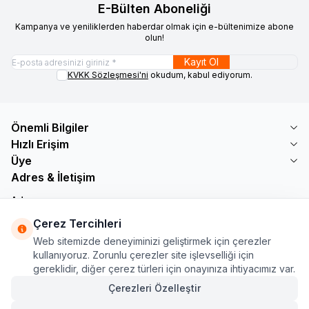
E-Bülten Aboneliği
Kampanya ve yeniliklerden haberdar olmak için e-bültenimize abone
olun!
Kayıt Ol
KVKK Sözleşmesi'ni
okudum, kabul ediyorum.
Önemli Bilgiler
Hızlı Erişim
Üye
Adres & İletişim
Adres
Söğütlü Çeşme Mah. Bayar Sokak No: 19 B1 KÜÇÜKÇEKMECE /
Çerez Tercihleri
İSTANBUL
Web sitemizde deneyiminizi geliştirmek için çerezler
Telefon
kullanıyoruz. Zorunlu çerezler site işlevselliği için
+90 555 560 27 32
gereklidir, diğer çerez türleri için onayınıza ihtiyacımız var.
E-Posta
ozdnylmz71@gmail.com
Çerezleri Özelleştir