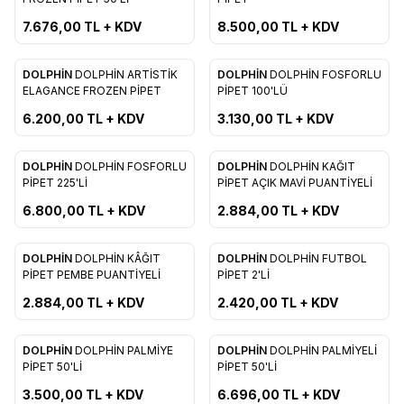
Favorilere Ekle
Favorilere Ekle
7.676,00
TL + KDV
8.500,00
TL + KDV
DOLPHİN
DOLPHİN ARTİSTİK
DOLPHİN
DOLPHİN FOSFORLU
Yeni
Yeni
Favorilere Ekle
Favorilere Ekle
ELAGANCE FROZEN PİPET
PİPET 100'LÜ
6.200,00
TL + KDV
3.130,00
TL + KDV
DOLPHİN
DOLPHİN FOSFORLU
DOLPHİN
DOLPHİN KAĞIT
Yeni
Yeni
Favorilere Ekle
Favorilere Ekle
PİPET 225'Lİ
PİPET AÇIK MAVİ PUANTİYELİ
6.800,00
TL + KDV
2.884,00
TL + KDV
DOLPHİN
DOLPHİN KÂĞIT
DOLPHİN
DOLPHİN FUTBOL
Yeni
Yeni
Favorilere Ekle
Favorilere Ekle
PİPET PEMBE PUANTİYELİ
PİPET 2'Lİ
2.884,00
TL + KDV
2.420,00
TL + KDV
DOLPHİN
DOLPHİN PALMİYE
DOLPHİN
DOLPHİN PALMİYELİ
Yeni
Favorilere Ekle
Favorilere Ekle
PİPET 50'Lİ
PİPET 50'Lİ
3.500,00
TL + KDV
6.696,00
TL + KDV