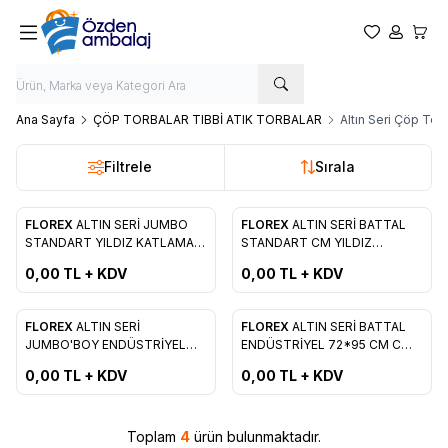
Favorilerim
Hesabım
Sepet
Ana Sayfa
ÇÖP TORBALAR TIBBİ ATIK TORBALAR
Altın Seri Çöp Tor
Filtrele
Sırala
ükendi
FLOREX
ALTIN SERİ JUMBO
FLOREX
ALTIN SERİ BATTAL
Favorilere Ekle
Favorilere Ekle
STANDART YILDIZ KATLAMA
STANDART CM YILDIZ
KOD : 606
KATLAMA KOD : 608
0,00
TL + KDV
0,00
TL + KDV
ükendi
Tükendi
FLOREX
ALTIN SERİ
FLOREX
ALTIN SERİ BATTAL
Favorilere Ekle
Favorilere Ekle
JUMBO'BOY ENDÜSTRİYEL
ENDÜSTRİYEL 72*95 CM C
CM C KATLAMA KOD : 607
KATLAMA
0,00
TL + KDV
0,00
TL + KDV
Toplam
4
ürün bulunmaktadır.