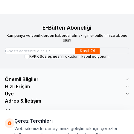
E-Bülten Aboneliği
Kampanya ve yeniliklerden haberdar olmak için e-bültenimize abone
olun!
Kayıt Ol
KVKK Sözleşmesi'ni
okudum, kabul ediyorum.
Önemli Bilgiler
Hızlı Erişim
Üye
Adres & İletişim
Adres
Söğütlü Çeşme Mah. Bayar Sokak No: 19 B1 KÜÇÜKÇEKMECE /
Çerez Tercihleri
İSTANBUL
Web sitemizde deneyiminizi geliştirmek için çerezler
Telefon