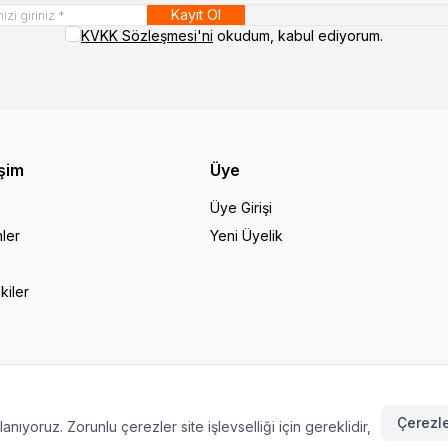
Kayıt Ol
KVKK Sözleşmesi'ni
okudum, kabul ediyorum.
işim
Üye
Üye Girişi
ler
Yeni Üyelik
a
kiler
Çerezle
nıyoruz. Zorunlu çerezler site işlevselliği için gereklidir,