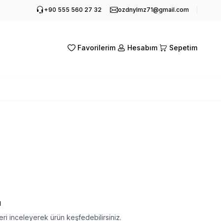
+90 555 560 27 32
ozdnylmz71@gmail.com
Favorilerim
Hesabım
Sepetim
ı
ri inceleyerek ürün keşfedebilirsiniz.