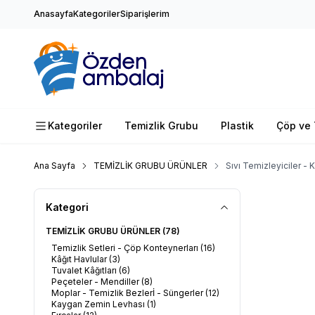
Anasayfa
Kategoriler
Siparişlerim
Kategoriler
Temizlik Grubu
Plastik
Çöp ve 
Ana Sayfa
TEMİZLİK GRUBU ÜRÜNLER
Sıvı Temizleyiciler - 
Kategori
TEMİZLİK GRUBU ÜRÜNLER
(78)
Temizlik Setleri - Çöp Konteynerları
(16)
Kâğıt Havlular
(3)
Tuvalet Kâğıtları
(6)
Peçeteler - Mendiller
(8)
Moplar - Temizlik Bezlerİ - Süngerler
(12)
Kaygan Zemin Levhası
(1)