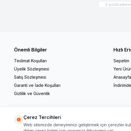
Önemli Bilgiler
Hızlı Er
Teslimat Koşulları
Sepetim
Üyelik Sözleşmesi
Yeni Ürün
Satış Sözleşmesi
Anasayf
Garanti ve İade Koşulları
İndirimde
Gizlilik ve Güvenlik
Çerez Tercihleri
Web sitemizde deneyiminizi geliştirmek için çerezler kulla
diğer çerez türleri için onayınıza ihtiyacımız var.