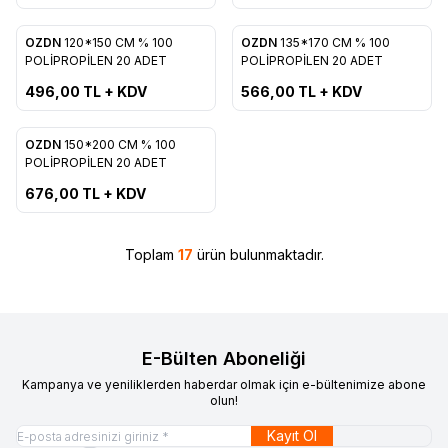
OZDN
120*150 CM % 100
OZDN
135*170 CM % 100
Favorilere Ekle
Favorilere Ekle
POLİPROPİLEN 20 ADET
POLİPROPİLEN 20 ADET
496,00
TL + KDV
566,00
TL + KDV
OZDN
150*200 CM % 100
Favorilere Ekle
POLİPROPİLEN 20 ADET
676,00
TL + KDV
Toplam
17
ürün bulunmaktadır.
E-Bülten Aboneliği
Kampanya ve yeniliklerden haberdar olmak için e-bültenimize abone
olun!
Kayıt Ol