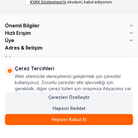
KVKK Sözleşmesi'ni
okudum, kabul ediyorum.
Önemli Bilgiler
Hızlı Erişim
Üye
Adres & İletişim
Adres
Söğütlü Çeşme Mah. Bayar Sokak No: 19 B1 KÜÇÜKÇEKMECE /
Çerez Tercihleri
İSTANBUL
Web sitemizde deneyiminizi geliştirmek için çerezler
Telefon
kullanıyoruz. Zorunlu çerezler site işlevselliği için
+90 555 560 27 32
gereklidir, diğer çerez türleri için onayınıza ihtiyacımız var.
E-Posta
ozdnylmz71@gmail.com
Çerezleri Özelleştir
Hepsini Reddet
Hepsini Kabul Et