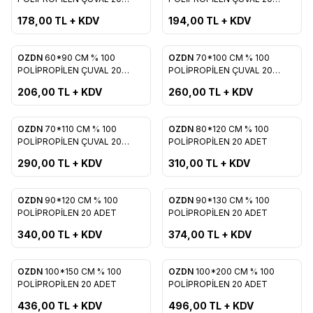
Favorilere Ekle
Favorilere Ekle
ADET
ADET
178,00
TL + KDV
194,00
TL + KDV
OZDN
60*90 CM % 100
OZDN
70*100 CM % 100
Favorilere Ekle
Favorilere Ekle
POLİPROPİLEN ÇUVAL 20
POLİPROPİLEN ÇUVAL 20
ADET
ADET
206,00
TL + KDV
260,00
TL + KDV
OZDN
70*110 CM % 100
OZDN
80*120 CM % 100
Favorilere Ekle
Favorilere Ekle
POLİPROPİLEN ÇUVAL 20
POLİPROPİLEN 20 ADET
ADET
290,00
TL + KDV
310,00
TL + KDV
OZDN
90*120 CM % 100
OZDN
90*130 CM % 100
Favorilere Ekle
Favorilere Ekle
POLİPROPİLEN 20 ADET
POLİPROPİLEN 20 ADET
340,00
TL + KDV
374,00
TL + KDV
OZDN
100*150 CM % 100
OZDN
100*200 CM % 100
Favorilere Ekle
Favorilere Ekle
POLİPROPİLEN 20 ADET
POLİPROPİLEN 20 ADET
436,00
TL + KDV
496,00
TL + KDV