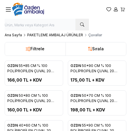
Favorilerim
Hesabım
Sepet
Ana Sayfa
PAKETLEME AMBALAJ ÜRÜNLER
Çuvallar
Filtrele
Sırala
OZDN
55*85 CM % 100
OZDN
50*90 CM % 100
Yeni
Favorilere Ekle
Favorilere Ekle
POLİPROPİLEN ÇUVAL 20
POLİPROPİLEN ÇUVAL 20
ADET
ADET
166,00
TL + KDV
175,00
TL + KDV
OZDN
50*80 CM % 100
OZDN
50*70 CM % 100
Yeni
Favorilere Ekle
Favorilere Ekle
POLİPROPİLEN ÇUVAL 20
POLİPROPİLEN ÇUVAL 20
ADET
ADET
160,00
TL + KDV
198,00
TL + KDV
OZDN
40*60 CM % 100
OZDN
55*90 CM % 100
POLİPROPİLEN ÇUVAL 20
POLİPROPİLEN ÇUVAL 20