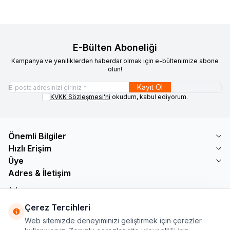
E-Bülten Aboneliği
Kampanya ve yeniliklerden haberdar olmak için e-bültenimize abone
olun!
Kayıt Ol
KVKK Sözleşmesi'ni
okudum, kabul ediyorum.
Önemli Bilgiler
Hızlı Erişim
Üye
Adres & İletişim
Adres
Söğütlü Çeşme Mah. Bayar Sokak No: 19 B1 KÜÇÜKÇEKMECE /
Çerez Tercihleri
İSTANBUL
Web sitemizde deneyiminizi geliştirmek için çerezler
Telefon