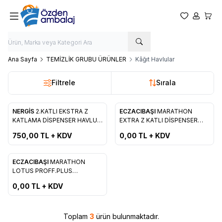
Favorilerim
Hesabım
Sepet
Ana Sayfa
TEMİZLİK GRUBU ÜRÜNLER
Kâğıt Havlular
Filtrele
Sırala
Tükendi
NERGİS
2.KATLI EKSTRA Z
ECZACIBAŞI
MARATHON
Yeni
Yeni
Favorilere Ekle
Favorilere Ekle
KATLAMA DİSPENSER HAVLU
EXTRA Z KATLI DİSPENSER
200 ADET*12 PAKET % 100
KÂĞI HAVLU 200'LÜ
750,00
TL + KDV
0,00
TL + KDV
SELULOZ
ükendi
ECZACIBAŞI
MARATHON
Yeni
Favorilere Ekle
LOTUS PROFF.PLUS
DİSPENSER HAVLU 20*200
0,00
TL + KDV
ADET
Toplam
3
ürün bulunmaktadır.