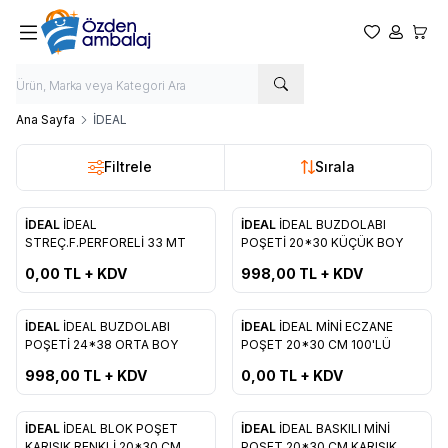
Favorilerim
Hesabım
Sepet
Ana Sayfa
İDEAL
Filtrele
Sırala
ükendi
İDEAL
İDEAL
İDEAL
İDEAL BUZDOLABI
Yeni
Favorilere Ekle
Favorilere Ekle
STREÇ.F.PERFORELİ 33 MT
POŞETİ 20*30 KÜÇÜK BOY
0,00
TL + KDV
998,00
TL + KDV
Tükendi
İDEAL
İDEAL BUZDOLABI
İDEAL
İDEAL MİNİ ECZANE
Yeni
Favorilere Ekle
Favorilere Ekle
POŞETİ 24*38 ORTA BOY
POŞET 20*30 CM 100'LÜ
998,00
TL + KDV
0,00
TL + KDV
ükendi
Tükendi
İDEAL
İDEAL BLOK POŞET
İDEAL
İDEAL BASKILI MİNİ
Yeni
KARIŞIK RENKLİ 20*30 CM
POŞET 20*30 CM KARIŞIK