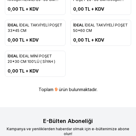
Favorilere Ekle
Favorilere Ekle
500'LÜ
RENKLİ
0,00
TL + KDV
0,00
TL + KDV
ükendi
Tükendi
İDEAL
İDEAL TAKVİYELİ POŞET
İDEAL
İDEAL TAKVİYELİ POŞET
Favorilere Ekle
Favorilere Ekle
33*45 CM
50*60 CM
0,00
TL + KDV
0,00
TL + KDV
ükendi
İDEAL
İDEAL MİNİ POŞET
Yeni
Favorilere Ekle
20*30 CM 100'LÜ ( SİYAH )
0,00
TL + KDV
Toplam
9
ürün bulunmaktadır.
E-Bülten Aboneliği
Kampanya ve yeniliklerden haberdar olmak için e-bültenimize abone
olun!