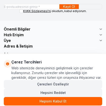
Kayıt Ol
KVKK Sözleşmesi'ni
okudum, kabul ediyorum.
Önemli Bilgiler
Hızlı Erişim
Üye
Adres & İletişim
Adres
Söğütlü Çeşme Mah. Bayar Sokak No: 19 B1 KÜÇÜKÇEKMECE /
Çerez Tercihleri
İSTANBUL
Web sitemizde deneyiminizi geliştirmek için çerezler
Telefon
kullanıyoruz. Zorunlu çerezler site işlevselliği için
+90 555 560 27 32
gereklidir, diğer çerez türleri için onayınıza ihtiyacımız var.
E-Posta
ozdnylmz71@gmail.com
Çerezleri Özelleştir
Hepsini Reddet
Hepsini Kabul Et