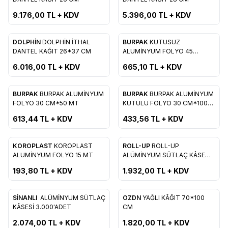
Favorilere Ekle
Favorilere Ekle
9.176,00
TL + KDV
5.396,00
TL + KDV
DOLPHİN
DOLPHİN İTHAL
BURPAK
KUTUSUZ
Favorilere Ekle
Favorilere Ekle
DANTEL KAĞIT 26*37 CM
ALUMİNYUM FOLYO 45
CM*700 GR
6.016,00
TL + KDV
665,10
TL + KDV
BURPAK
BURPAK ALUMİNYUM
BURPAK
BURPAK ALUMİNYUM
Favorilere Ekle
Favorilere Ekle
FOLYO 30 CM*50 MT
KUTULU FOLYO 30 CM*100
MT
613,44
TL + KDV
433,56
TL + KDV
KOROPLAST
KOROPLAST
ROLL-UP
ROLL-UP
Favorilere Ekle
Favorilere Ekle
ALUMİNYUM FOLYO 15 MT
ALÜMİNYUM SÜTLAÇ KÂSE
20'Lİ
193,80
TL + KDV
1.932,00
TL + KDV
SİNANLI
ALÜMİNYUM SÜTLAÇ
OZDN
YAĞLI KÂĞIT 70*100
Favorilere Ekle
Favorilere Ekle
KÂSESİ 3.000'ADET
CM
2.074,00
TL + KDV
1.820,00
TL + KDV