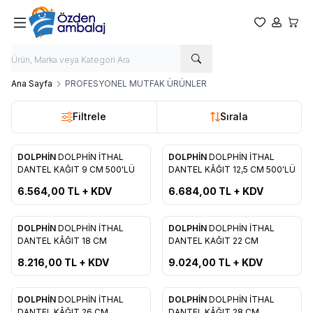
Favorilerim
Hesabım
Sepet
Ana Sayfa
PROFESYONEL MUTFAK ÜRÜNLER
Filtrele
Sırala
DOLPHİN
DOLPHİN İTHAL
DOLPHİN
DOLPHİN İTHAL
Favorilere Ekle
Favorilere Ekle
DANTEL KAĞIT 9 CM 500'LÜ
DANTEL KÂĞIT 12,5 CM 500'LÜ
6.564,00
TL + KDV
6.684,00
TL + KDV
DOLPHİN
DOLPHİN İTHAL
DOLPHİN
DOLPHİN İTHAL
Favorilere Ekle
Favorilere Ekle
DANTEL KÂĞIT 18 CM
DANTEL KAĞIT 22 CM
8.216,00
TL + KDV
9.024,00
TL + KDV
DOLPHİN
DOLPHİN İTHAL
DOLPHİN
DOLPHİN İTHAL
DANTEL KÂĞIT 26 CM
DANTEL KÂĞIT 28 CM