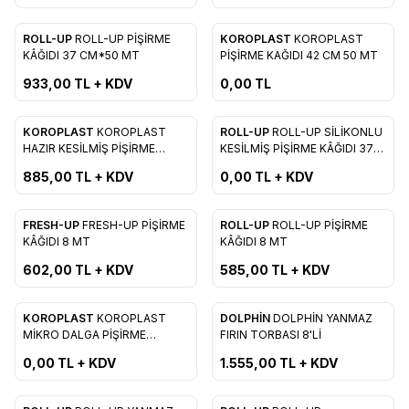
ROLL-UP
ROLL-UP PİŞİRME
KOROPLAST
KOROPLAST
Favorilere Ekle
Favorilere Ekle
KÂĞIDI 37 CM*50 MT
PİŞİRME KAĞIDI 42 CM 50 MT
933,00
TL + KDV
0,00
TL
Tükendi
KOROPLAST
KOROPLAST
ROLL-UP
ROLL-UP SİLİKONLU
Favorilere Ekle
Favorilere Ekle
HAZIR KESİLMİŞ PİŞİRME
KESİLMİŞ PİŞİRME KÂĞIDI 37
KÂĞIDI
CM
885,00
TL + KDV
0,00
TL + KDV
FRESH-UP
FRESH-UP PİŞİRME
ROLL-UP
ROLL-UP PİŞİRME
Favorilere Ekle
Favorilere Ekle
KÂĞIDI 8 MT
KÂĞIDI 8 MT
602,00
TL + KDV
585,00
TL + KDV
KOROPLAST
KOROPLAST
DOLPHİN
DOLPHİN YANMAZ
Favorilere Ekle
Favorilere Ekle
MİKRO DALGA PİŞİRME
FIRIN TORBASI 8'Lİ
TORBASI
0,00
TL + KDV
1.555,00
TL + KDV