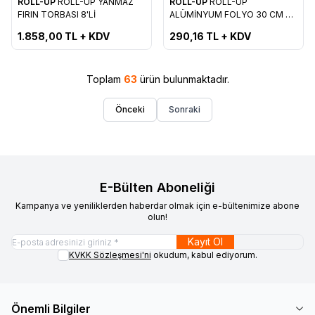
ROLL-UP
ROLL-UP YANMAZ
ROLL-UP
ROLL-UP
Favorilere Ekle
Favorilere Ekle
FIRIN TORBASI 8'Lİ
ALÜMİNYUM FOLYO 30 CM *
15 MT
1.858,00
TL + KDV
290,16
TL + KDV
Toplam
63
ürün bulunmaktadır.
Önceki
Sonraki
E-Bülten Aboneliği
Kampanya ve yeniliklerden haberdar olmak için e-bültenimize abone
olun!
Kayıt Ol
KVKK Sözleşmesi'ni
okudum, kabul ediyorum.
Önemli Bilgiler