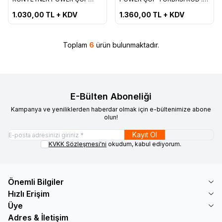
Favorilere Ekle
Favorilere Ekle
TORBASI KOD : 550​
548​
1.030,00
TL + KDV
1.360,00
TL + KDV
Toplam
6
ürün bulunmaktadır.
E-Bülten Aboneliği
Kampanya ve yeniliklerden haberdar olmak için e-bültenimize abone
olun!
Kayıt Ol
KVKK Sözleşmesi'ni
okudum, kabul ediyorum.
Önemli Bilgiler
Hızlı Erişim
Üye
Adres & İletişim