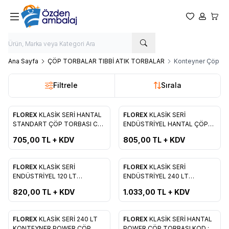
Favorilerim
Hesabım
Sepet
Ana Sayfa
ÇÖP TORBALAR TIBBİ ATIK TORBALAR
Konteyner Çöp To
Filtrele
Sırala
FLOREX
KLASİK SERİ HANTAL
FLOREX
KLASİK SERİ
Yeni
Favorilere Ekle
Favorilere Ekle
STANDART ÇÖP TORBASI C
ENDÜSTRİYEL HANTAL ÇÖP
KATLAMA KOD : 507
TORBASI C KATLAMA KOD :
705,00
TL + KDV
805,00
TL + KDV
508
FLOREX
KLASİK SERİ
FLOREX
KLASİK SERİ
Favorilere Ekle
Favorilere Ekle
ENDÜSTRİYEL 120 LT
ENDÜSTRİYEL 240 LT
KONTEYNER ÇÖP TORBASI C
KONTEYNER ÇÖP TORBASI C
820,00
TL + KDV
1.033,00
TL + KDV
KATLAMA KOD : 509
KATLAMA KOD : 510
FLOREX
KLASİK SERİ 240 LT
FLOREX
KLASİK SERİ HANTAL
Yeni
Yeni
KONTEYNER POWER ÇÖP
POWER ÇÖP TORBASI KOD :