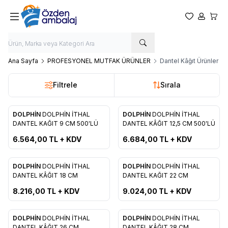
Favorilerim
Hesabım
Sepet
Ana Sayfa
PROFESYONEL MUTFAK ÜRÜNLER
Dantel Kâğıt Ürünler
Filtrele
Sırala
DOLPHİN
DOLPHİN İTHAL
DOLPHİN
DOLPHİN İTHAL
Favorilere Ekle
Favorilere Ekle
DANTEL KAĞIT 9 CM 500'LÜ
DANTEL KÂĞIT 12,5 CM 500'LÜ
6.564,00
TL + KDV
6.684,00
TL + KDV
DOLPHİN
DOLPHİN İTHAL
DOLPHİN
DOLPHİN İTHAL
Favorilere Ekle
Favorilere Ekle
DANTEL KÂĞIT 18 CM
DANTEL KAĞIT 22 CM
8.216,00
TL + KDV
9.024,00
TL + KDV
DOLPHİN
DOLPHİN İTHAL
DOLPHİN
DOLPHİN İTHAL
DANTEL KÂĞIT 26 CM
DANTEL KÂĞIT 28 CM