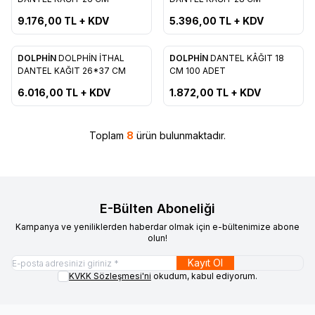
Favorilere Ekle
Favorilere Ekle
9.176,00
TL + KDV
5.396,00
TL + KDV
DOLPHİN
DOLPHİN İTHAL
DOLPHİN
DANTEL KÂĞIT 18
Yeni
Favorilere Ekle
Favorilere Ekle
DANTEL KAĞIT 26*37 CM
CM 100 ADET
6.016,00
TL + KDV
1.872,00
TL + KDV
Toplam
8
ürün bulunmaktadır.
E-Bülten Aboneliği
Kampanya ve yeniliklerden haberdar olmak için e-bültenimize abone
olun!
Kayıt Ol
KVKK Sözleşmesi'ni
okudum, kabul ediyorum.