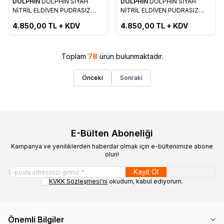
DOLPHİN
DOLPHİN SİYAH
DOLPHİN
DOLPHİN SİYAH
Yeni
Yeni
Favorilere Ekle
Favorilere Ekle
NİTRİL ELDİVEN PUDRASIZ
NİTRİL ELDİVEN PUDRASIZ
EKSTRA KALIN ( L )
EKSTRA KALIN (XL )
4.850,00
TL + KDV
4.850,00
TL + KDV
Toplam
78
ürün bulunmaktadır.
Önceki
Sonraki
E-Bülten Aboneliği
Kampanya ve yeniliklerden haberdar olmak için e-bültenimize abone
olun!
Kayıt Ol
KVKK Sözleşmesi'ni
okudum, kabul ediyorum.
Önemli Bilgiler