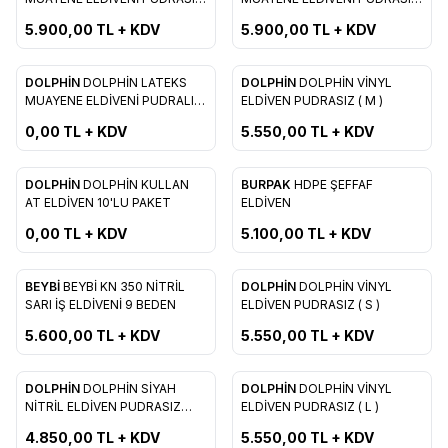
Favorilere Ekle
Favorilere Ekle
( M )
( L )
5.900,00
TL + KDV
5.900,00
TL + KDV
ükendi
DOLPHİN
DOLPHİN LATEKS
DOLPHİN
DOLPHİN VİNYL
Favorilere Ekle
Favorilere Ekle
MUAYENE ELDİVENİ PUDRALI
ELDİVEN PUDRASIZ ( M )
50 Lİ ( M )
0,00
TL + KDV
5.550,00
TL + KDV
ükendi
DOLPHİN
DOLPHİN KULLAN
BURPAK
HDPE ŞEFFAF
Yeni
Yeni
Favorilere Ekle
Favorilere Ekle
AT ELDİVEN 10'LU PAKET
ELDİVEN
0,00
TL + KDV
5.100,00
TL + KDV
BEYBİ
BEYBİ KN 350 NİTRİL
DOLPHİN
DOLPHİN VİNYL
Yeni
Favorilere Ekle
Favorilere Ekle
SARI İŞ ELDİVENİ 9 BEDEN
ELDİVEN PUDRASIZ ( S )
5.600,00
TL + KDV
5.550,00
TL + KDV
DOLPHİN
DOLPHİN SİYAH
DOLPHİN
DOLPHİN VİNYL
Yeni
Favorilere Ekle
Favorilere Ekle
NİTRİL ELDİVEN PUDRASIZ
ELDİVEN PUDRASIZ ( L )
EKSTRA KALIN (M )
4.850,00
TL + KDV
5.550,00
TL + KDV