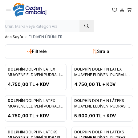
Favorilerim
Hesabım
Sepet
Ana Sayfa
ELDİVEN ÜRÜNLER
Filtrele
Sırala
DOLPHİN
DOLPHİN LATEX
DOLPHİN
DOLPHİN LATEX
Yeni
Yeni
Favorilere Ekle
Favorilere Ekle
MUAYENE ELDİVENİ PUDRALI (
MUAYENE ELDİVENİ PUDRALI (
S )
M )
4.750,00
TL + KDV
4.750,00
TL + KDV
DOLPHİN
DOLPHİN LATEX
DOLPHİN
DOLPHİN LÂTEKS
Yeni
Yeni
Favorilere Ekle
Favorilere Ekle
MUAYENE ELDİVENİ PUDRALI (
MUAYENE ELDİVENİ PUDRASIZ
L )
( S )
4.750,00
TL + KDV
5.900,00
TL + KDV
DOLPHİN
DOLPHİN LÂTEKS
DOLPHİN
DOLPHİN LÂTEKS
Yeni
Yeni
MUAYENE ELDİVENİ PUDRASIZ
MUAYENE ELDİVENİ PUDRASIZ