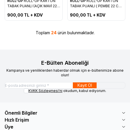
ROLL-UP
ROLL-UP KARTON
ROLL-UP
ROLL-UP KARTON
Favorilere Ekle
Favorilere Ekle
TABAK PUANLI (AÇIK MAVİ 22
TABAK PUANLI ( PEMBE 22 CM
CM 8'Lİ )
8'Lİ )
900,00
TL + KDV
900,00
TL + KDV
Toplam
24
ürün bulunmaktadır.
E-Bülten Aboneliği
Kampanya ve yeniliklerden haberdar olmak için e-bültenimize abone
olun!
Kayıt Ol
KVKK Sözleşmesi'ni
okudum, kabul ediyorum.
Önemli Bilgiler
Hızlı Erişim
Üye