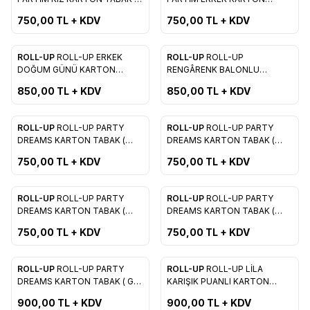
Favorilere Ekle
Favorilere Ekle
23 CM 8'Lİ )
TABAK ( 23 CM 8'Lİ )
750,00
TL + KDV
750,00
TL + KDV
ROLL-UP
ROLL-UP ERKEK
ROLL-UP
ROLL-UP
Favorilere Ekle
Favorilere Ekle
DOĞUM GÜNÜ KARTON
RENGÂRENK BALONLU
TABAK ( 23 CM 8'Lİ )
KARTON TABAK ( 23 CM 8'Lİ )
850,00
TL + KDV
850,00
TL + KDV
ROLL-UP
ROLL-UP PARTY
ROLL-UP
ROLL-UP PARTY
Favorilere Ekle
Favorilere Ekle
DREAMS KARTON TABAK (
DREAMS KARTON TABAK (
YEŞİL 23 CM 8'Lİ )
AÇIK MAVİ 23 CM 8'Lİ )
750,00
TL + KDV
750,00
TL + KDV
ROLL-UP
ROLL-UP PARTY
ROLL-UP
ROLL-UP PARTY
Favorilere Ekle
Favorilere Ekle
DREAMS KARTON TABAK (
DREAMS KARTON TABAK (
KIRMIZI 23 CM 8'Lİ )
PEMBE 23 CM 8'Lİ )
750,00
TL + KDV
750,00
TL + KDV
ROLL-UP
ROLL-UP PARTY
ROLL-UP
ROLL-UP LİLA
Favorilere Ekle
Favorilere Ekle
DREAMS KARTON TABAK ( GRİ
KARIŞIK PUANLI KARTON
23 CM 8'Lİ )
TABAK ( 23 CM 8'Lİ )
900,00
TL + KDV
900,00
TL + KDV