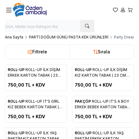
Favorilerim
Hesabım
Sepet
Ana Sayfa
PARTİ DOĞUM GÜNÜ PASTA KEK ÜRÜNLERİ
Party Dreams 
Filtrele
Sırala
ROLL-UP
ROLL-UP İLK DİŞİM
ROLL-UP
ROLL-UP İLK DİŞİM
Favorilere Ekle
Favorilere Ekle
ERKEK KARTON TABAK ( 23
KIZ KARTON TABAK ( 23 CM
CM 8'Lİ )
8'Lİ )
750,00
TL + KDV
750,00
TL + KDV
ROLL-UP
ROLL-UP IT'S GİRL
PAKÇÖP
ROLL-UP IT'S A BOY
Favorilere Ekle
Favorilere Ekle
KIZ BEBEK KARTON TABAK (
ERKEK BEBEK KARTON TABAK
23 CM 8'Lİ )
( 23 CM 8'Lİ )
750,00
TL + KDV
750,00
TL + KDV
ROLL-UP
ROLL-UP İLK YAŞ
ROLL-UP
ROLL-UP İLK YAŞ
PARTİM KIZ KARTON TABAK (
PARTİM ERKEK KARTON