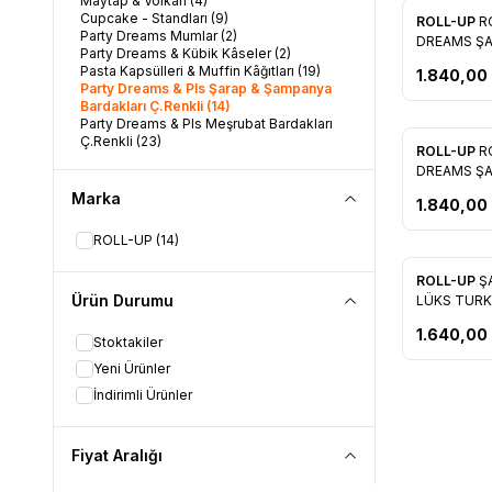
Maytap & Volkan
(4)
Cupcake - Standları
(9)
Yeni
ROLL-UP
R
Party Dreams Mumlar
(2)
Favorile
DREAMS ŞA
Party Dreams & Kübik Kâseler
(2)
( PEMBE )
Pasta Kapsülleri & Muffin Kâğıtları
(19)
1.840,00
Party Dreams & Pls Şarap & Şampanya
Bardakları Ç.Renkli
(14)
Party Dreams & Pls Meşrubat Bardakları
Ç.Renkli
(23)
Yeni
ROLL-UP
R
Party Dreams & Karton Bardaklar Ç.Renkli
Favorile
DREAMS ŞA
(26)
( AÇIK YEŞİL
Party Dreams & Karton Tabaklar Ç.Renkli
Marka
1.840,00
(24)
Party Dreams & Pls Bıçaklar Ç.Renkli
(15)
ROLL-UP
(14)
Party Dreams & Pls Kaşıklar Ç.Renkli
(17)
Party Dreams & Pls Çatallar Ç.Renkli
(16)
Yeni
ROLL-UP
Ş
Party Dreams & Pls Oval Kâseler Ç.Renkli
Favorile
Ürün Durumu
(14)
LÜKS T
Party Dreams & Pls Yuvarlak Kâseler
1.640,00
Ç.Renkli
(12)
Stoktakiler
Party Dreams & Pls Kare Tabaklar
Yeni Ürünler
Ç.Renkli
(18)
Party Dreams & Pls Tabaklar Ç.Renkli
(14)
İndirimli Ürünler
Fiyat Aralığı