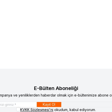
E-Bülten Aboneliği
mpanya ve yeniliklerden haberdar olmak için e-bültenimize abone ol
Kayıt Ol
KVKK Sözleşmesi'ni
okudum, kabul ediyorum.