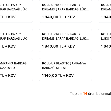
Yeni
Yeni
OLL-UP PARTY
ROLL-UP
ROLL-UP PARTY
ROLL
re Ekle
Favorilere Ekle
Favo
RAP BARDAĞI LÜKS
DREAMS ŞARAP BARDAĞI LÜKS
DREAM
( MAVİ )
( LİLA )
TL + KDV
1.840,00
TL + KDV
1.84
Yeni
Yeni
OLL-UP PARTY
ROLL-UP
ROLL-UP PARTY
ROLL
re Ekle
Favorilere Ekle
Favo
RAP BARDAĞI LÜKS
DREAMS ŞARAP BARDAĞI LÜKS
L
 )
( KIRMIZI )
TL + KDV
1.840,00
TL + KDV
1.64
Yeni
AMPANYA BARDAĞI
ROLL-UP
PLASTİK ŞAMPANYA
re Ekle
Favorilere Ekle
URKUAZ 10'LU
BARDAĞI ŞEFFAF
TL + KDV
1.140,00
TL + KDV
Toplam
14
ürün bulunmak