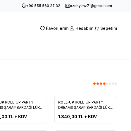
+90 555 560 27 32
ozdnylmz71@gmail.com
Favorilerim
Hesabım
Sepetim
Yeni
-UP
ROLL-UP PARTY
ROLL-UP
ROLL-UP PARTY
rilere Ekle
Favorilere Ekle
S ŞARAP BARDAĞI LÜKS
DREAMS ŞARAP BARDAĞI LÜKS
 )
( SARI )
0,00
TL + KDV
1.840,00
TL + KDV