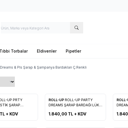
Tıbbi Torbalar
Eldivenler
Pipetler
 Dreams & Pls Şarap & Şampanya Bardakları Ç.Renkli
Yeni
Yeni
OLL-UP PRTY
ROLL-UP
ROLL-UP PARTY
ROLL
re Ekle
Favorilere Ekle
Favo
STİK ŞARAP
DREAMS ŞARAP BARDAĞI LÜKS
DREAM
LI 150 CC
( AÇIK MAVİ )
( SİYAH
TL + KDV
1.840,00
TL + KDV
1.84