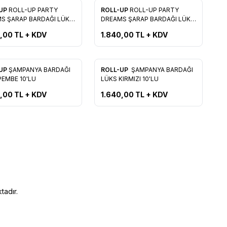
Yeni
-UP
ROLL-UP PARTY
ROLL-UP
ROLL-UP PARTY
rilere Ekle
Favorilere Ekle
S ŞARAP BARDAĞI LÜKS
DREAMS ŞARAP BARDAĞI LÜKS
( GRİ )
0,00
TL + KDV
1.840,00
TL + KDV
Yeni
-UP
ŞAMPANYA BARDAĞI
ROLL-UP
ŞAMPANYA BARDAĞI
rilere Ekle
Favorilere Ekle
ÜKS PEMBE 10'LU
LÜKS KIRMIZI 10'LU
0,00
TL + KDV
1.640,00
TL + KDV
tadır.