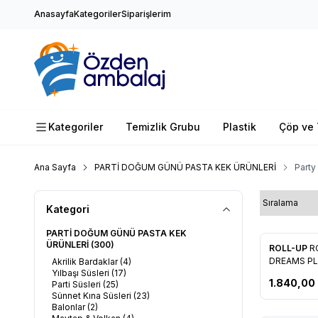
Anasayfa
Kategoriler
Siparişlerim
Kategoriler
Temizlik Grubu
Plastik
Çöp ve 
Ana Sayfa
PARTİ DOĞUM GÜNÜ PASTA KEK ÜRÜNLERİ
Party
Kategori
PARTİ DOĞUM GÜNÜ PASTA KEK
ÜRÜNLERİ
(300)
Yeni
ROLL-UP
R
Favorile
DREAMS PL
Akrilik Bardaklar
(4)
Yılbaşı Süsleri
(17)
BARDAĞI 6'
1.840,00
Parti Süsleri
(25)
Sünnet Kına Süsleri
(23)
Balonlar
(2)