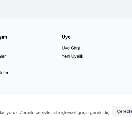
işim
Üye
Üye Girişi
ler
Yeni Üyelik
a
kiler
Çerezle
nıyoruz. Zorunlu çerezler site işlevselliği için gereklidir,