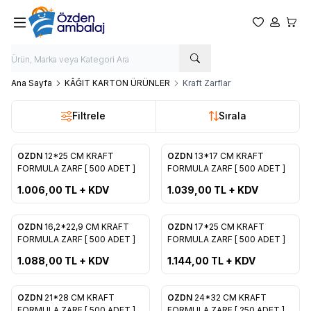
Favorilerim
Hesabım
Sepet
Ana Sayfa
KÂĞIT KARTON ÜRÜNLER
Kraft Zarflar
Filtrele
Sırala
OZDN
12*25 CM KRAFT
OZDN
13*17 CM KRAFT
Yeni
Yeni
Favorilere Ekle
Favorilere Ekle
FORMULA ZARF [ 500 ADET ]
FORMULA ZARF [ 500 ADET ]
1.006,00
TL + KDV
1.039,00
TL + KDV
OZDN
16,2*22,9 CM KRAFT
OZDN
17*25 CM KRAFT
Yeni
Yeni
Favorilere Ekle
Favorilere Ekle
FORMULA ZARF [ 500 ADET ]
FORMULA ZARF [ 500 ADET ]
1.088,00
TL + KDV
1.144,00
TL + KDV
OZDN
21*28 CM KRAFT
OZDN
24*32 CM KRAFT
Yeni
Yeni
FORMULA ZARF [ 500 ADET ]
FORMULA ZARF [ 250 ADET ]