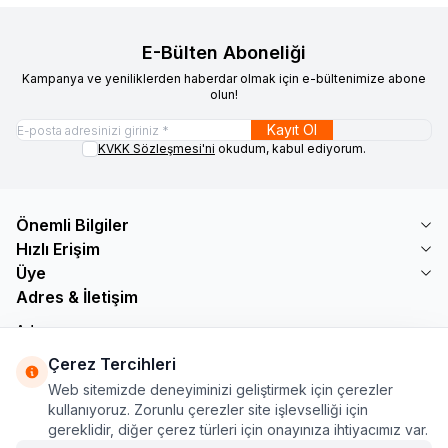
E-Bülten Aboneliği
Kampanya ve yeniliklerden haberdar olmak için e-bültenimize abone
olun!
Kayıt Ol
KVKK Sözleşmesi'ni
okudum, kabul ediyorum.
Önemli Bilgiler
Hızlı Erişim
Üye
Adres & İletişim
Adres
Söğütlü Çeşme Mah. Bayar Sokak No: 19 B1 KÜÇÜKÇEKMECE /
Çerez Tercihleri
İSTANBUL
Web sitemizde deneyiminizi geliştirmek için çerezler
Telefon
kullanıyoruz. Zorunlu çerezler site işlevselliği için
+90 555 560 27 32
gereklidir, diğer çerez türleri için onayınıza ihtiyacımız var.
E-Posta