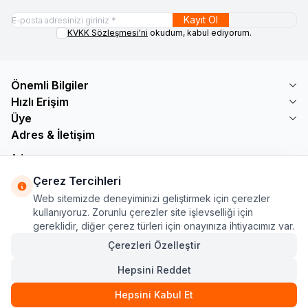
Kayıt Ol
KVKK Sözleşmesi'ni
okudum, kabul ediyorum.
Önemli Bilgiler
Hızlı Erişim
Üye
Adres & İletişim
Adres
Söğütlü Çeşme Mah. Bayar Sokak No: 19 B1 KÜÇÜKÇEKMECE /
Çerez Tercihleri
İSTANBUL
Web sitemizde deneyiminizi geliştirmek için çerezler
Telefon
kullanıyoruz. Zorunlu çerezler site işlevselliği için
+90 555 560 27 32
gereklidir, diğer çerez türleri için onayınıza ihtiyacımız var.
E-Posta
ozdnylmz71@gmail.com
Çerezleri Özelleştir
Hepsini Reddet
Hepsini Kabul Et