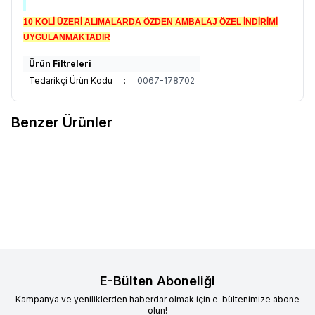
10 KOLİ ÜZERİ ALIMALARDA ÖZDEN AMBALAJ ÖZEL İNDİRİMİ
UYGULANMAKTADIR
Ürün Filtreleri
Tedarikçi Ürün Kodu
:
0067-178702
Benzer Ürünler
KOROPLAST
KOROZO STRECH
KOROZO
​KOROZO 23 MİC 50
Favorilere Ekle
Favorilere Ekle
RULO 17 MİCRON 50 CM *300
CM *1500 MT POWER SÜPER
MT
PALET STRECH FİLM
4.440,00
TL + KDV
4.403,00
TL + KDV
E-Bülten Aboneliği
Kampanya ve yeniliklerden haberdar olmak için e-bültenimize abone
olun!