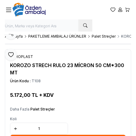
Favorilerim
Hesabım
Sepet
Paylaş
Ana Sayfa
PAKETLEME AMBALAJ ÜRÜNLER
Palet Streçler
KOROZO
Favoriye Ekle
KOROPLAST
KOROZO STRECH RULO 23 MİCRON 50 CM*300
MT
Ürün Kodu :
T108
5.172,00
TL + KDV
SEPETE EKLE
Daha Fazla
Palet Streçler
Koli