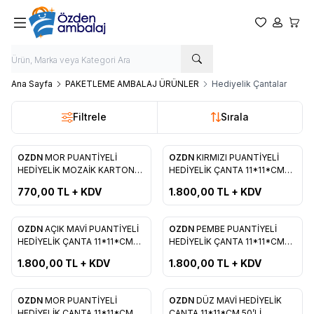
Favorilerim
Hesabım
Sepet
Ana Sayfa
PAKETLEME AMBALAJ ÜRÜNLER
Hediyelik Çantalar
Filtrele
Sırala
OZDN
MOR PUANTİYELİ
OZDN
KIRMIZI PUANTİYELİ
Favorilere Ekle
Favorilere Ekle
HEDİYELİK MOZAİK KARTON
HEDİYELİK ÇANTA 11*11*CM
ÇANTA 12*17*CM 25’Lİ
50’Lİ
770,00
TL + KDV
1.800,00
TL + KDV
OZDN
AÇIK MAVİ PUANTİYELİ
OZDN
PEMBE PUANTİYELİ
Favorilere Ekle
Favorilere Ekle
HEDİYELİK ÇANTA 11*11*CM
HEDİYELİK ÇANTA 11*11*CM
50’Lİ
50’Lİ
1.800,00
TL + KDV
1.800,00
TL + KDV
OZDN
MOR PUANTİYELİ
OZDN
DÜZ MAVİ HEDİYELİK
HEDİYELİK ÇANTA 11*11*CM
ÇANTA 11*11*CM 50’Lİ