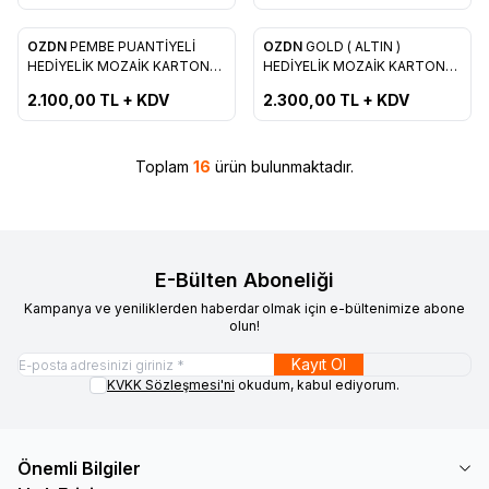
OZDN
PEMBE PUANTİYELİ
OZDN
GOLD ( ALTIN )
Favorilere Ekle
Favorilere Ekle
HEDİYELİK MOZAİK KARTON
HEDİYELİK MOZAİK KARTON
ÇANTA 12*17*CM 25’Lİ
ÇANTA 12*17*CM 25’Lİ
2.100,00
TL + KDV
2.300,00
TL + KDV
Toplam
16
ürün bulunmaktadır.
E-Bülten Aboneliği
Kampanya ve yeniliklerden haberdar olmak için e-bültenimize abone
olun!
Kayıt Ol
KVKK Sözleşmesi'ni
okudum, kabul ediyorum.
Önemli Bilgiler