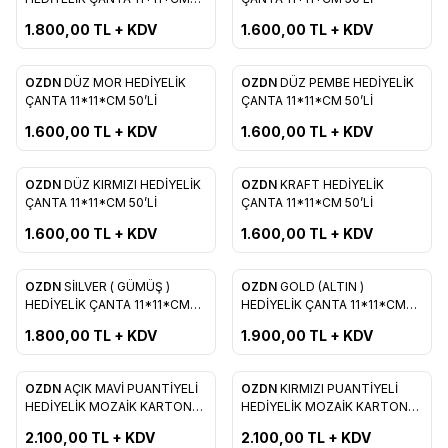
Favorilere Ekle
Favorilere Ekle
50’Lİ
1.800,00
TL + KDV
1.600,00
TL + KDV
OZDN
DÜZ MOR HEDİYELİK
OZDN
DÜZ PEMBE HEDİYELİK
Favorilere Ekle
Favorilere Ekle
ÇANTA 11*11*CM 50’Lİ
ÇANTA 11*11*CM 50’Lİ
1.600,00
TL + KDV
1.600,00
TL + KDV
OZDN
DÜZ KIRMIZI HEDİYELİK
OZDN
KRAFT HEDİYELİK
Favorilere Ekle
Favorilere Ekle
ÇANTA 11*11*CM 50’Lİ
ÇANTA 11*11*CM 50’Lİ
1.600,00
TL + KDV
1.600,00
TL + KDV
OZDN
SİILVER ( GÜMÜŞ )
OZDN
GOLD (ALTIN )
Favorilere Ekle
Favorilere Ekle
HEDİYELİK ÇANTA 11*11*CM
HEDİYELİK ÇANTA 11*11*CM
50’Lİ
50’Lİ
1.800,00
TL + KDV
1.900,00
TL + KDV
OZDN
AÇIK MAVİ PUANTİYELİ
OZDN
KIRMIZI PUANTİYELİ
Favorilere Ekle
Favorilere Ekle
HEDİYELİK MOZAİK KARTON
HEDİYELİK MOZAİK KARTON
ÇANTA 12*17*CM 25’Lİ
ÇANTA 12*17*CM 25’Lİ
2.100,00
TL + KDV
2.100,00
TL + KDV