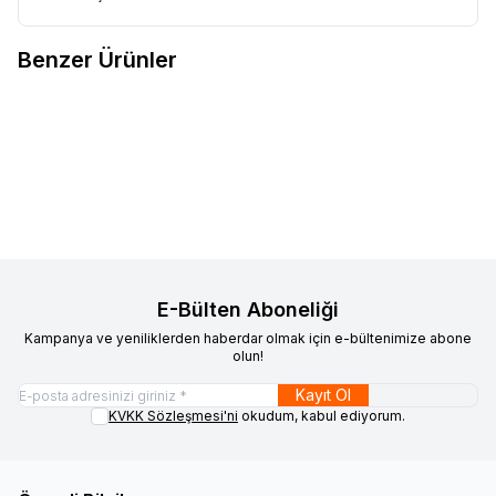
Benzer Ürünler
OZDN
HEDİYE KUTUSU TIRTIKLI
OZDN
HEDİYE KUTUSU
Favorilere Ekle
Favorilere Ekle
KALP 1'Lİ 11*10*5,5 CM
KABARTMALI KALP 1'Lİ
11*10*5,5 CM
340,00
TL + KDV
340,00
TL + KDV
E-Bülten Aboneliği
Kampanya ve yeniliklerden haberdar olmak için e-bültenimize abone
olun!
Kayıt Ol
KVKK Sözleşmesi'ni
okudum, kabul ediyorum.