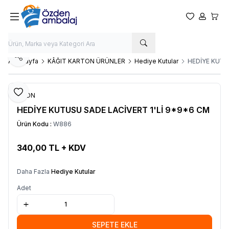
Favorilerim
Hesabım
Sepet
Paylaş
Ana Sayfa
KÂĞIT KARTON ÜRÜNLER
Hediye Kutular
HEDİYE KUTU
Favoriye Ekle
OZDN
HEDİYE KUTUSU SADE LACİVERT 1'Lİ 9*9*6 CM
Ürün Kodu :
W886
340,00
TL + KDV
SEPETE EKLE
Daha Fazla
Hediye Kutular
Adet
SEPETE EKLE