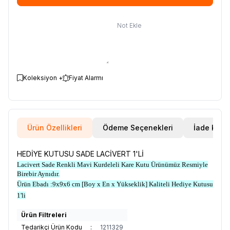
Not Ekle
Koleksiyon +
Fiyat Alarmı
Ürün Özellikleri
Ödeme Seçenekleri
İade Koşul
HEDİYE KUTUSU SADE LACİVERT 1'Lİ
Lacivert Sade Renkli Mavi Kurdeleli Kare Kutu Ürünümüz Resmiyle
Birebir Aynıdır.
Ürün Ebadı :9x9x6 cm [Boy x En x Yükseklik] Kaliteli Hediye Kutusu
1'li
Ürün Filtreleri
Tedarikçi Ürün Kodu
:
1211329