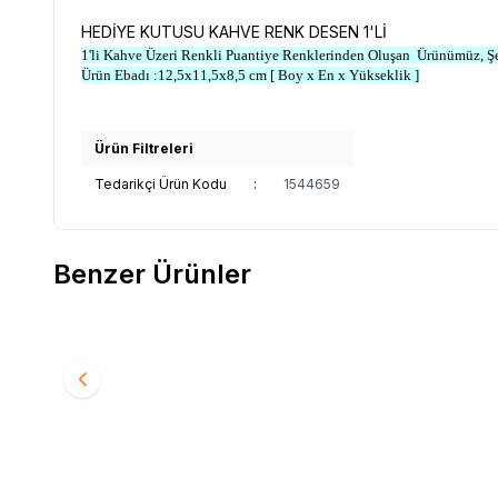
HEDİYE KUTUSU KAHVE RENK DESEN 1'Lİ
1'li Kahve Üzeri Renkli Puantiye Renklerinden Oluşan
Ürünümüz, Şe
Ürün Ebadı :12,5x11,5x8,5 cm [ Boy x En x Yükseklik ]
Ürün Filtreleri
Tedarikçi Ürün Kodu
:
1544659
Benzer Ürünler
OZDN
HEDİYE KUTUSU SADE LACİVERT 1'Lİ
OZDN
H
Favorilere Ekle
Favori
9*9*6 CM
11*10*5
340,00
TL + KDV
340,0