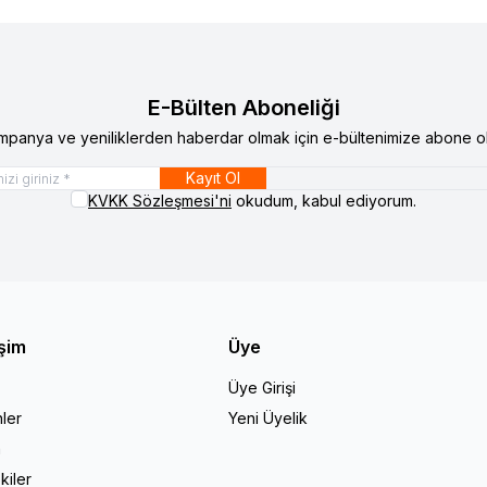
E-Bülten Aboneliği
mpanya ve yeniliklerden haberdar olmak için e-bültenimize abone ol
Kayıt Ol
KVKK Sözleşmesi'ni
okudum, kabul ediyorum.
işim
Üye
Üye Girişi
ler
Yeni Üyelik
a
kiler