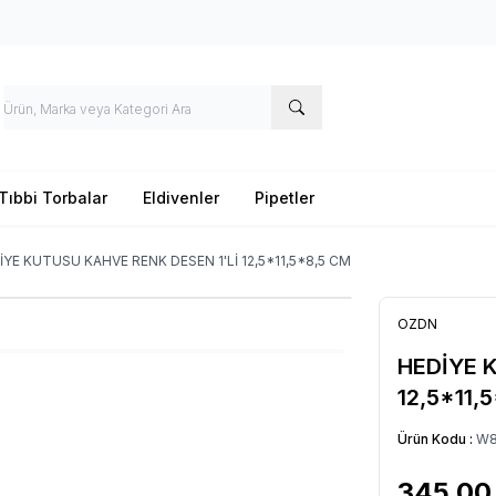
Tıbbi Torbalar
Eldivenler
Pipetler
İYE KUTUSU KAHVE RENK DESEN 1'Lİ 12,5*11,5*8,5 CM
OZDN
HEDİYE 
12,5*11,
Ürün Kodu :
W8
345,00