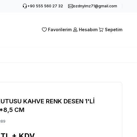
+90 555 560 27 32
ozdnylmz71@gmail.com
Favorilerim
Hesabım
Sepetim
KUTUSU KAHVE RENK DESEN 1'Lİ
5*8,5 CM
89
TL + KDV