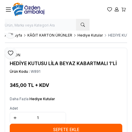
Favorilerim
Hesabım
Sepet
Paylaş
Ana Sayfa
KÂĞIT KARTON ÜRÜNLER
Hediye Kutular
HEDİYE KUTUS
Favoriye Ekle
OZDN
HEDİYE KUTUSU LİLA BEYAZ KABARTMALI 1'Lİ
Ürün Kodu :
W891
345,00
TL + KDV
SEPETE EKLE
Daha Fazla
Hediye Kutular
Adet
SEPETE EKLE