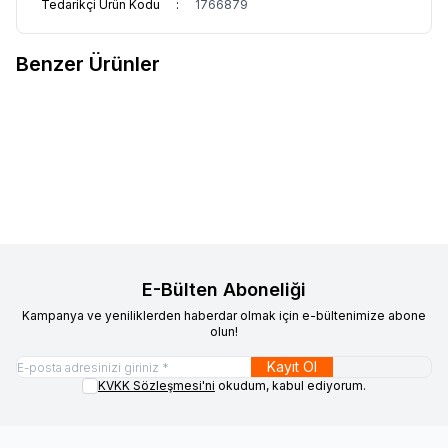
Tedarikçi Ürün Kodu
:
1766879
Benzer Ürünler
OZDN
HEDİYE KUTUSU SADE
OZDN
HEDİYE KUTUSU TIRTIKLI
Favorilere Ekle
Favorilere Ekle
LACİVERT 1'Lİ 9*9*6 CM
KALP 1'Lİ 11*10*5,5 CM
340,00
TL + KDV
340,00
TL + KDV
E-Bülten Aboneliği
Kampanya ve yeniliklerden haberdar olmak için e-bültenimize abone
olun!
Kayıt Ol
KVKK Sözleşmesi'ni
okudum, kabul ediyorum.