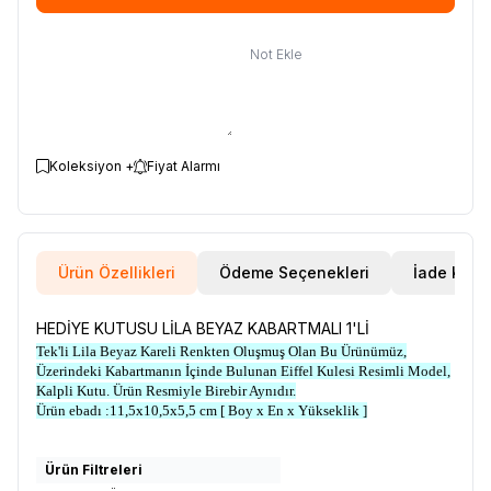
Not Ekle
Koleksiyon +
Fiyat Alarmı
Ürün Özellikleri
Ödeme Seçenekleri
İade Koşul
HEDİYE KUTUSU LİLA BEYAZ KABARTMALI 1'Lİ
Tek'li Lila Beyaz Kareli Renkten Oluşmuş Olan Bu Ürünümüz,
Üzerindeki Kabartmanın İçinde Bulunan Eiffel Kulesi Resimli Model,
Kalpli Kutu. Ürün Resmiyle Birebir Aynıdır.
Ürün ebadı :11,5x10,5x5,5 cm [ Boy x En x Yükseklik ]
Ürün Filtreleri