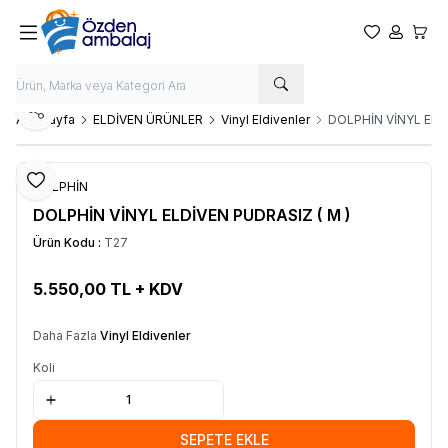
Favorilerim
Hesabım
Sepet
Paylaş
Ana Sayfa
ELDİVEN ÜRÜNLER
Vinyl Eldivenler
DOLPHİN VİNYL ELDİ
Favoriye Ekle
DOLPHİN
DOLPHİN VİNYL ELDİVEN PUDRASIZ ( M )
Ürün Kodu :
T27
5.550,00
TL + KDV
SEPETE EKLE
Daha Fazla
Vinyl Eldivenler
Koli
SEPETE EKLE