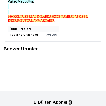
Paket Mevcuttur.
100 KOLİ ÜZERİ ALIMLARDA ÖZDEN AMBALAJ ÖZEL
İNDİRİMİ UYGULANMAKTADIR
Ürün Filtreleri
Tedarikçi Ürün Kodu
:
795289
Benzer Ürünler
DOLPHİN
DOLPHİN VİNYL
DOLPHİN
DOLPHİN VİNYL
Favorilere Ekle
Favorilere Ekle
ELDİVEN PUDRASIZ ( S )
ELDİVEN PUDRASIZ ( L )
5.550,00
TL + KDV
5.550,00
TL + KDV
E-Bülten Aboneliği