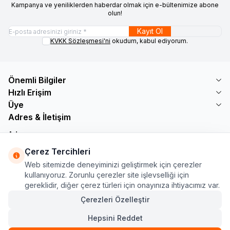
Kampanya ve yeniliklerden haberdar olmak için e-bültenimize abone
olun!
Kayıt Ol
KVKK Sözleşmesi'ni
okudum, kabul ediyorum.
Önemli Bilgiler
Hızlı Erişim
Üye
Adres & İletişim
Adres
Söğütlü Çeşme Mah. Bayar Sokak No: 19 B1 KÜÇÜKÇEKMECE /
Çerez Tercihleri
İSTANBUL
Web sitemizde deneyiminizi geliştirmek için çerezler
Telefon
kullanıyoruz. Zorunlu çerezler site işlevselliği için
+90 555 560 27 32
gereklidir, diğer çerez türleri için onayınıza ihtiyacımız var.
E-Posta
ozdnylmz71@gmail.com
Çerezleri Özelleştir
Hepsini Reddet