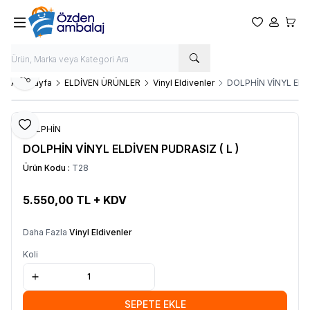
Favorilerim
Hesabım
Sepet
Paylaş
Ana Sayfa
ELDİVEN ÜRÜNLER
Vinyl Eldivenler
DOLPHİN VİNYL ELDİ
Favoriye Ekle
DOLPHİN
DOLPHİN VİNYL ELDİVEN PUDRASIZ ( L )
Ürün Kodu :
T28
5.550,00
TL + KDV
SEPETE EKLE
Daha Fazla
Vinyl Eldivenler
Koli
SEPETE EKLE