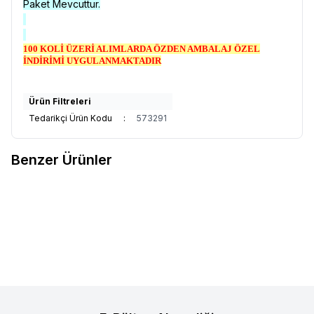
Paket Mevcuttur.
100 KOLİ ÜZERİ ALIMLARDA ÖZDEN AMBALAJ ÖZEL
İNDİRİMİ UYGULANMAKTADIR
Ürün Filtreleri
Tedarikçi Ürün Kodu
:
573291
Benzer Ürünler
DOLPHİN
DOLPHİN VİNYL
DOLPHİN
DOLPHİN VİNYL
Favorilere Ekle
Favorilere Ekle
ELDİVEN PUDRASIZ ( M )
ELDİVEN PUDRASIZ ( S )
5.550,00
TL + KDV
5.550,00
TL + KDV