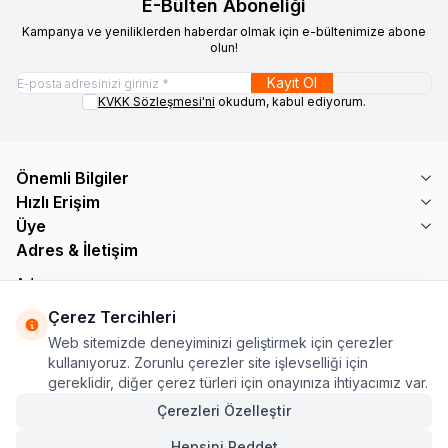
E-Bülten Aboneliği
Kampanya ve yeniliklerden haberdar olmak için e-bültenimize abone
olun!
Kayıt Ol
KVKK Sözleşmesi'ni
okudum, kabul ediyorum.
Önemli Bilgiler
Hızlı Erişim
Üye
Adres & İletişim
Adres
Söğütlü Çeşme Mah. Bayar Sokak No: 19 B1 KÜÇÜKÇEKMECE /
Çerez Tercihleri
İSTANBUL
Web sitemizde deneyiminizi geliştirmek için çerezler
Telefon
kullanıyoruz. Zorunlu çerezler site işlevselliği için
+90 555 560 27 32
gereklidir, diğer çerez türleri için onayınıza ihtiyacımız var.
E-Posta
ozdnylmz71@gmail.com
Çerezleri Özelleştir
Hepsini Reddet