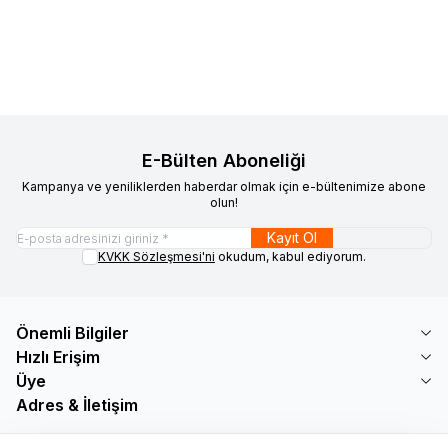
Favorilere Ekle
Favorilere Ekle
ELDİVEN PUDRASIZ ( M )
ELDİVEN PUDRASIZ ( S )
5.550,00
TL + KDV
5.550,00
TL + KDV
E-Bülten Aboneliği
Kampanya ve yeniliklerden haberdar olmak için e-bültenimize abone
olun!
Kayıt Ol
KVKK Sözleşmesi'ni
okudum, kabul ediyorum.
Önemli Bilgiler
Hızlı Erişim
Üye
Adres & İletişim
Adres