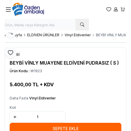
Favorilerim
Hesabım
Sepet
Paylaş
Ana Sayfa
ELDİVEN ÜRÜNLER
Vinyl Eldivenler
BEYBİ VİNLY MUAYEN
Favoriye Ekle
BEYBİ
BEYBİ VİNLY MUAYENE ELDİVENİ PUDRASIZ ( S )
Ürün Kodu :
W1923
5.400,00
TL + KDV
SEPETE EKLE
Daha Fazla
Vinyl Eldivenler
Koli
SEPETE EKLE