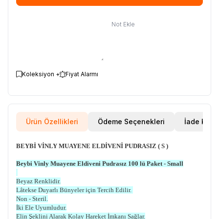
Not Ekle
Koleksiyon +
Fiyat Alarmı
Ürün Özellikleri
Ödeme Seçenekleri
İade Koşul
BEYBİ VİNLY MUAYENE ELDİVENİ PUDRASIZ ( S )
Beybi Vinly Muayene Eldiveni Pudrasız 100 lü Paket - Small
Beyaz Renklidir.
Lâtekse Duyarlı Bünyeler için Tercih Edilir.
Non - Steril.
İki Ele Uyumludur.
Elin Şeklini Alarak Kolay Hareket İmkanı Sağlar.