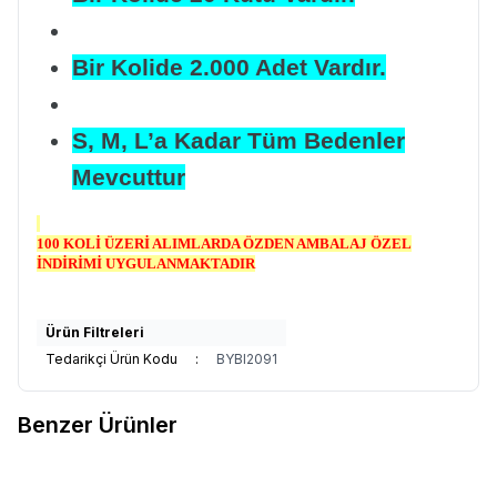
Bir Kolide 2.000 Adet Vardır.
S, M, L’a Kadar Tüm Bedenler
Mevcuttur
100 KOLİ ÜZERİ ALIMLARDA ÖZDEN AMBALAJ ÖZEL
İNDİRİMİ UYGULANMAKTADIR
Ürün Filtreleri
Tedarikçi Ürün Kodu
:
BYBI2091
Benzer Ürünler
DOLPHİN
DOLPHİN VİNYL
DOLPHİN
DOLPHİN VİNYL