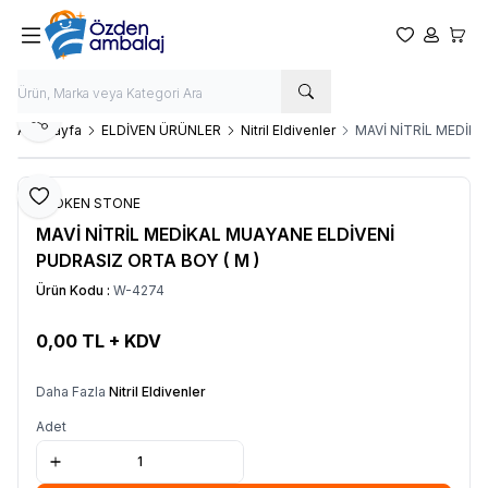
Favorilerim
Hesabım
Sepet
Paylaş
Ana Sayfa
ELDİVEN ÜRÜNLER
Nitril Eldivenler
​MAVİ NİTRİL MEDİK
Favoriye Ekle
BROKEN STONE
​MAVİ NİTRİL MEDİKAL MUAYANE ELDİVENİ
PUDRASIZ ORTA BOY ( M )
Ürün Kodu :
W-4274
0,00
TL + KDV
SEPETE EKLE
Daha Fazla
Nitril Eldivenler
Adet