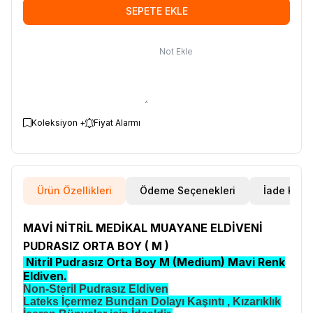
SEPETE EKLE
Not Ekle
Koleksiyon +
Fiyat Alarmı
Ürün Özellikleri
Ödeme Seçenekleri
İade Koşul
MAVİ NİTRİL MEDİKAL MUAYANE ELDİVENİ
PUDRASIZ ORTA BOY ( M )
Nitril Pudrasız Orta Boy M (Medium) Mavi Renk
Eldiven.
Non-Steril Pudrasız Eldiven
Lateks İçermez Bundan Dolayı Kaşıntı , Kızarıklık