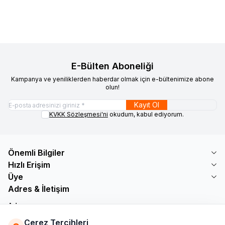
4.850,00
TL + KDV
5.620,00
TL + KDV
E-Bülten Aboneliği
Kampanya ve yeniliklerden haberdar olmak için e-bültenimize abone
olun!
Kayıt Ol
KVKK Sözleşmesi'ni
okudum, kabul ediyorum.
Önemli Bilgiler
Hızlı Erişim
Üye
Adres & İletişim
Adres
Söğütlü Çeşme Mah. Bayar Sokak No: 19 B1 KÜÇÜKÇEKMECE /
Çerez Tercihleri