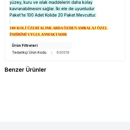
yüzey, kuru ve ıslak maddelerin daha kolay
kavranabilmesini sağlar. İki ele de uyumludur
Paket'te 100 Adet Kolide 20 Paket Mevcuttur.
100 KOLİ ÜZERİ ALIMLARDA ÖZDEN AMBALAJ ÖZEL
İNDİRİMİ UYGULANMAKTADIR
Ürün Filtreleri
Tedarikçi Ürün Kodu
:
630519
Benzer Ürünler
DOLPHİN
DOLPHİN SİYAH
BEYBİ
BEYBİ MAVİ NİTRİL
Yeni
Yeni
Favorilere Ekle
Favorilere Ekle
NİTRİL ELDİVEN PUDRASIZ
MUAYENE ELDİVENİ PUDRASIZ (
EKSTRA KALIN (M )
L )
4.850,00
TL + KDV
5.620,00
TL + KDV