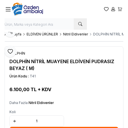
Favorilerim
Hesabım
Sepet
Paylaş
Ana Sayfa
ELDİVEN ÜRÜNLER
Nitril Eldivenler
DOLPHİN NİTRİL MUA
Favoriye Ekle
DOLPHİN
DOLPHİN NİTRİL MUAYENE ELDİVENİ PUDRASIZ
BEYAZ ( M)
Ürün Kodu :
T41
6.100,00
TL + KDV
SEPETE EKLE
Daha Fazla
Nitril Eldivenler
Koli