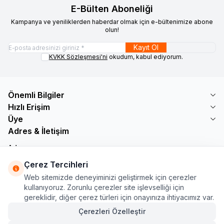
E-Bülten Aboneliği
Kampanya ve yeniliklerden haberdar olmak için e-bültenimize abone
olun!
Kayıt Ol
KVKK Sözleşmesi'ni
okudum, kabul ediyorum.
Önemli Bilgiler
Hızlı Erişim
Üye
Adres & İletişim
Adres
Söğütlü Çeşme Mah. Bayar Sokak No: 19 B1 KÜÇÜKÇEKMECE /
Çerez Tercihleri
İSTANBUL
Web sitemizde deneyiminizi geliştirmek için çerezler
Telefon
kullanıyoruz. Zorunlu çerezler site işlevselliği için
+90 555 560 27 32
gereklidir, diğer çerez türleri için onayınıza ihtiyacımız var.
E-Posta
ozdnylmz71@gmail.com
Çerezleri Özelleştir