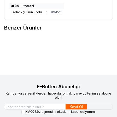
Ürün Filtreleri
Tedarikçi Ürün Kodu
:
894511
Benzer Ürünler
DOLPHİN
DOLPHİN BULAŞIK-
DOLPHİN
DOLPHİN BULAŞIK-
Favorilere Ekle
Favorilere Ekle
TEMİZLİK ELDİVENİ ( 9-9,5 )
TEMİZLİK ELDİVENİ ( 9-9,5 )
LARGE KIRMIZI
LARGE MAVİ
6.500,00
TL + KDV
6.500,00
TL + KDV
E-Bülten Aboneliği
Kampanya ve yeniliklerden haberdar olmak için e-bültenimize abone
olun!
Kayıt Ol
KVKK Sözleşmesi'ni
okudum, kabul ediyorum.