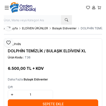
Favorilerim
Hesabım
Sepet
Paylaş
Ana Sayfa
ELDİVEN ÜRÜNLER
Bulaşık Eldivenler
DOLPHİN TEMİZLİK
Favoriye Ekle
DOLPHİN
DOLPHİN TEMİZLİK / BULAŞIK ELDİVENİ XL
Ürün Kodu :
T36
6.500,00
TL + KDV
SEPETE EKLE
Daha Fazla
Bulaşık Eldivenler
Çift
SEPETE EKLE