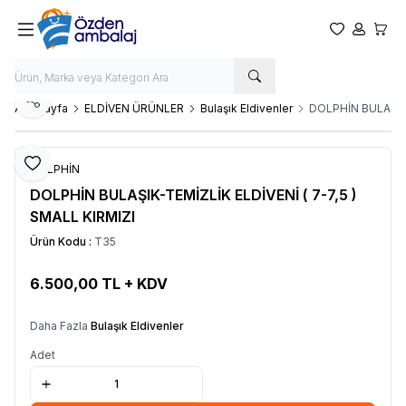
Favorilerim
Hesabım
Sepet
Paylaş
Ana Sayfa
ELDİVEN ÜRÜNLER
Bulaşık Eldivenler
DOLPHİN BULAŞIK-
Favoriye Ekle
DOLPHİN
DOLPHİN BULAŞIK-TEMİZLİK ELDİVENİ ( 7-7,5 )
SMALL KIRMIZI
Ürün Kodu :
T35
6.500,00
TL + KDV
SEPETE EKLE
Daha Fazla
Bulaşık Eldivenler
Adet