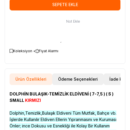
SEPETE EKLE
Not Ekle
Koleksiyon +
Fiyat Alarmı
Ürün Özellikleri
Ödeme Seçenekleri
İade Koşul
DOLPHİN BULAŞIK-TEMİZLİK ELDİVENİ ( 7-7,5 ) ( S )
SMALL
KIRMIZI
Dolphin,Temizlik,Bulaşık Eldiveni Tüm Mutfak, Bahçe vb.
İşlerde Kullanılır Eldiven Ellerin Yıpranmasını ve Kuruması
Önler; ince Dokusu ve Esnekliği ile Kolay Bir Kullanım