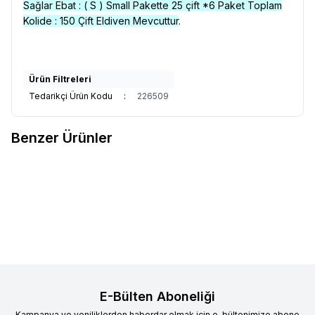
Sağlar Ebat : ( S ) Small
Pakette 25 çift *6 Paket Toplam
Kolide : 150 Çift Eldiven Mevcuttur
.
Ürün Filtreleri
Tedarikçi Ürün Kodu
:
226509
Benzer Ürünler
DOLPHİN
DOLPHİN BULAŞIK-
DOLPHİN
DOLPHİN BULAŞIK-
Favorilere Ekle
Favorilere Ekle
TEMİZLİK ELDİVENİ ( 9-9,5 )
TEMİZLİK ELDİVENİ ( 9-9,5 )
LARGE KIRMIZI
LARGE MAVİ
6.500,00
TL + KDV
6.500,00
TL + KDV
E-Bülten Aboneliği
Kampanya ve yeniliklerden haberdar olmak için e-bültenimize abone