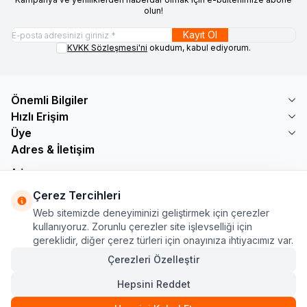
olun!
Kayıt Ol
KVKK Sözleşmesi'ni
okudum, kabul ediyorum.
Önemli Bilgiler
Hızlı Erişim
Üye
Adres & İletişim
Adres
Söğütlü Çeşme Mah. Bayar Sokak No: 19 B1 KÜÇÜKÇEKMECE /
Çerez Tercihleri
İSTANBUL
Web sitemizde deneyiminizi geliştirmek için çerezler
Telefon
kullanıyoruz. Zorunlu çerezler site işlevselliği için
+90 555 560 27 32
gereklidir, diğer çerez türleri için onayınıza ihtiyacımız var.
E-Posta
ozdnylmz71@gmail.com
Çerezleri Özelleştir
Hepsini Reddet