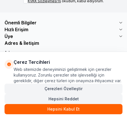
KVKK Sözleşmesi'ni
okudum, kabul ediyorum.
Önemli Bilgiler
Hızlı Erişim
Üye
Adres & İletişim
Adres
Söğütlü Çeşme Mah. Bayar Sokak No: 19 B1 KÜÇÜKÇEKMECE /
Çerez Tercihleri
İSTANBUL
Web sitemizde deneyiminizi geliştirmek için çerezler
Telefon
kullanıyoruz. Zorunlu çerezler site işlevselliği için
+90 555 560 27 32
gereklidir, diğer çerez türleri için onayınıza ihtiyacımız var.
E-Posta
ozdnylmz71@gmail.com
Çerezleri Özelleştir
Hepsini Reddet
Hepsini Kabul Et