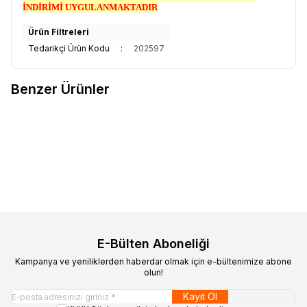
İNDİRİMİ UYGULANMAKTADIR
Ürün Filtreleri
Tedarikçi Ürün Kodu
:
202597
Benzer Ürünler
DOLPHİN
DOLPHİN SİYAH
BEYBİ
BEYBİ MAVİ NİTRİL
Yeni
Yeni
Favorilere Ekle
Favorilere Ekle
NİTRİL ELDİVEN PUDRASIZ
MUAYENE ELDİVENİ PUDRASIZ (
EKSTRA KALIN (M )
L )
4.850,00
TL + KDV
5.620,00
TL + KDV
E-Bülten Aboneliği
Kampanya ve yeniliklerden haberdar olmak için e-bültenimize abone
olun!
Kayıt Ol