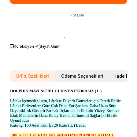
Not Ekle
Koleksiyon +
Fiyat Alarmı
Ürün Özellikleri
Ödeme Seçenekleri
İade Koşul
DOLPHİN MAVİ NİTRİL ELDİVEN PUDRASIZ ( L )
Lâteks İçermediği için, Lâtekse Duyarlı Bünyeler için Tercih Edilir
Lâteks Eldivenlere Göre Çok Daha Zor Şartlara, Daha Uzun Süre
Dayanıklılık Gösterir Parmak Uçlarında ki Dokulu Yüzey, Kuru ve
Islak Maddelerin Daha Kolay Kavranabilmesini Sağlar İki Ele de
Uyumludur
Kutu İçi 100 Adet Koli İçi 20 Kutu
( L )
Beden
100 KOLİ ÜZERİ ALIMLARDA ÖZDEN AMBALAJ ÖZEL