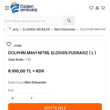
Favorilerim
Hesabım
Sepet
Paylaş
Ana Sayfa
ELDİVEN ÜRÜNLER
Nitril Eldivenler
DOLPHİN MAVİ NİTRİ
Favoriye Ekle
DOLPHİN
DOLPHİN MAVİ NİTRİL ELDİVEN PUDRASIZ ( L )
Ürün Kodu :
T45
6.100,00
TL + KDV
SEPETE EKLE
Daha Fazla
Nitril Eldivenler
Koli
SEPETE EKLE