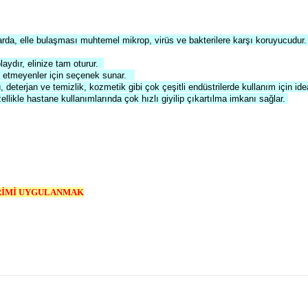
rda, elle bulaşması muhtemel mikrop, virüs ve bakterilere karşı koruyucudur
aydır, elinize tam oturur.
cih etmeyenler için seçenek sunar.
rü, deterjan ve temizlik, kozmetik gibi çok çeşitli endüstri
ler
de kullanım için ide
zellikle hastane kullanımlarında çok hızlı giyilip çıkartılma
imkanı
sağlar.
İRİMİ UYGULANMAK