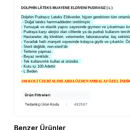
DOLPHİN LÂTEKS MUAYENE ELDİVENİ PUDRASIZ ( L )
Dolphin
Pudrasız Lateks Eldivenler,
hijyen
gerektiren tüm ortamla
- Doğal lateks hammaddeden üretilmiştir.
- Yumuşak ve elastik yapısı sayesinde giymesi ve çıkartması kol
- Pudraya karşı alerjisi olan ciltlerde ya da pudralı kullanım ter
- Hastaneler, diş klinikleri, veterinerler, laboratuvarlar, ilaç sektö
- Yuvarlak hatlı manşeti sayesinde kolayca giyilir ve çıkartılır. Ö
- Steril değildir,
non-
steril’dir
.
- Terleme yapmaz.
- Beyaz renklidir.
- Tek kullanımlık kullan at üründür.
- Kutu içi 100 Adettir
- L Beden
100 KOLİ ÜZERİ ALIMLARDA ÖZDEN AMBALAJ ÖZEL İND
Ürün Filtreleri
Tedarikçi Ürün Kodu
:
492597
Benzer Ürünler