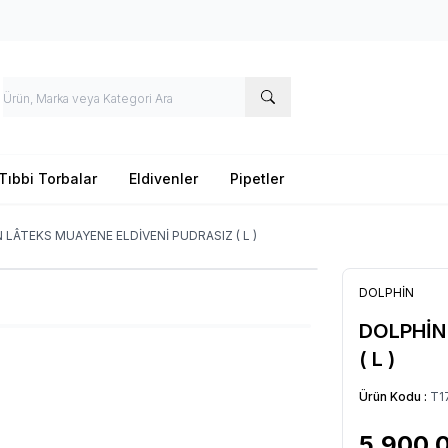
Tıbbi Torbalar
Eldivenler
Pipetler
 LÂTEKS MUAYENE ELDİVENİ PUDRASIZ ( L )
DOLPHİN
DOLPHİN
( L )
Ürün Kodu :
T1
5.900,