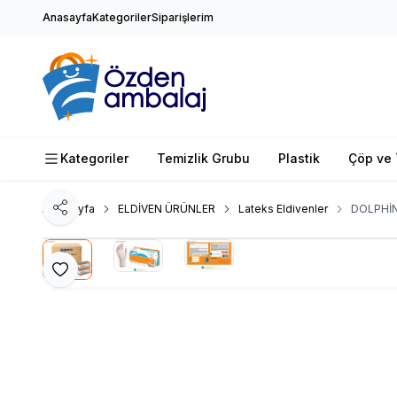
Anasayfa
Kategoriler
Siparişlerim
Kategoriler
Temizlik Grubu
Plastik
Çöp ve 
Ana Sayfa
ELDİVEN ÜRÜNLER
Lateks Eldivenler
DOLPHİN
Paylaş
Favoriye Ekle