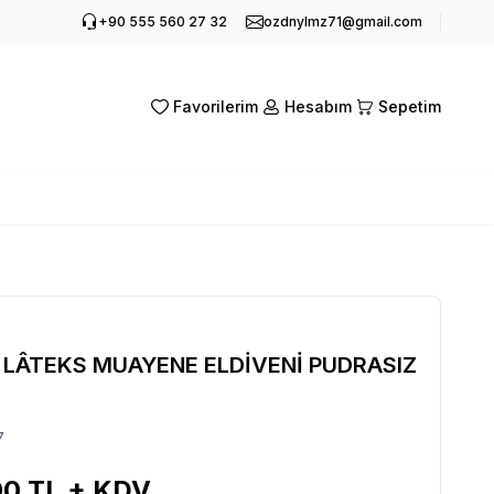
+90 555 560 27 32
ozdnylmz71@gmail.com
Favorilerim
Hesabım
Sepetim
 LÂTEKS MUAYENE ELDİVENİ PUDRASIZ
7
00
TL + KDV