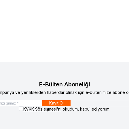
Yeni
N
DOLPHİN LATEX MUAYENE ELDİVENİ
DOLPHİN
DOLPHİN LATEX 
lere Ekle
Favorilere Ekle
( M )
PUDRALI ( L )
00
TL + KDV
4.750,00
TL + KDV
E-Bülten Aboneliği
mpanya ve yeniliklerden haberdar olmak için e-bültenimize abone ol
Kayıt Ol
KVKK Sözleşmesi'ni
okudum, kabul ediyorum.