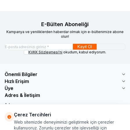
E-Bülten Aboneliği
Kampanya ve yeniliklerden haberdar olmak için e-bültenimize abone
olun!
Kayıt Ol
KVKK Sözleşmesi'ni
okudum, kabul ediyorum.
Önemli Bilgiler
Hızlı Erişim
Üye
Adres & İletişim
Adres
Söğütlü Çeşme Mah. Bayar Sokak No: 19 B1 KÜÇÜKÇEKMECE /
Çerez Tercihleri
İSTANBUL
Web sitemizde deneyiminizi geliştirmek için çerezler
Telefon
kullanıyoruz. Zorunlu çerezler site işlevselliği için
+90 555 560 27 32