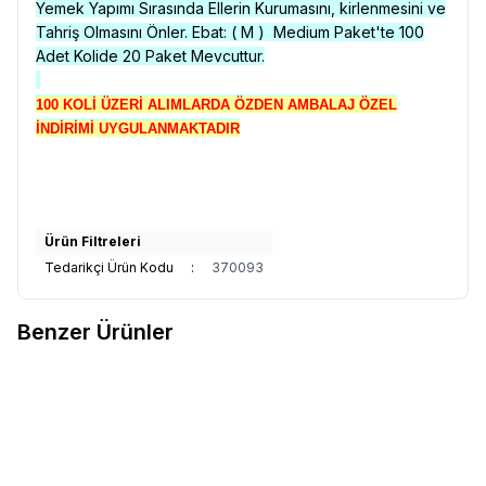
Yemek Yapımı Sırasında Ellerin Kurumasını, kirlenmesini ve
Tahriş Olmasını Önler. Ebat: ( M ) Medium Paket'te 100
Adet Kolide 20 Paket Mevcuttur.
100 KOLİ ÜZERİ ALIMLARDA ÖZDEN AMBALAJ ÖZEL
İNDİRİMİ UYGULANMAKTADIR
Ürün Filtreleri
Tedarikçi Ürün Kodu
:
370093
Benzer Ürünler
DOLPHİN
DOLPHİN LATEX
DOLPHİN
DOLPHİN LATEX
Yeni
Yeni
Favorilere Ekle
Favorilere Ekle
MUAYENE ELDİVENİ PUDRALI ( S
MUAYENE ELDİVENİ PUDRALI ( M
)
)
4.750,00
TL + KDV
4.750,00
TL + KDV