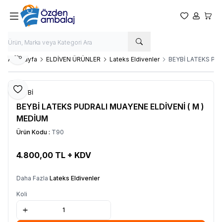
Favorilerim
Hesabım
Sepet
Paylaş
Ana Sayfa
ELDİVEN ÜRÜNLER
Lateks Eldivenler
BEYBİ LATEKS PUD
Favoriye Ekle
BEYBİ
BEYBİ LATEKS PUDRALI MUAYENE ELDİVENİ ( M )
MEDİUM
Ürün Kodu :
T90
4.800,00
TL + KDV
SEPETE EKLE
Daha Fazla
Lateks Eldivenler
Koli