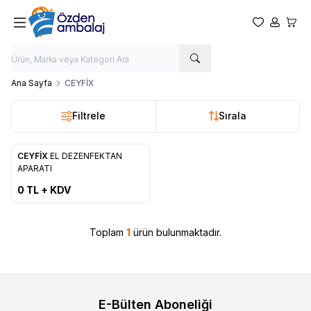
Favorilerim
Hesabım
Sepet
Ana Sayfa
CEYFİX
Filtrele
Sırala
ükendi
CEYFİX
EL DEZENFEKTAN
Yeni
Favorilere Ekle
APARATI
0
TL + KDV
Toplam
1
ürün bulunmaktadır.
E-Bülten Aboneliği