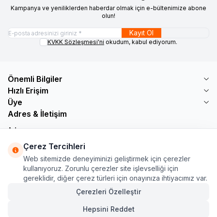
Kampanya ve yeniliklerden haberdar olmak için e-bültenimize abone
olun!
Kayıt Ol
KVKK Sözleşmesi'ni
okudum, kabul ediyorum.
Önemli Bilgiler
Hızlı Erişim
Üye
Adres & İletişim
Adres
Söğütlü Çeşme Mah. Bayar Sokak No: 19 B1 KÜÇÜKÇEKMECE /
Çerez Tercihleri
İSTANBUL
Web sitemizde deneyiminizi geliştirmek için çerezler
Telefon
kullanıyoruz. Zorunlu çerezler site işlevselliği için
+90 555 560 27 32
gereklidir, diğer çerez türleri için onayınıza ihtiyacımız var.
E-Posta
ozdnylmz71@gmail.com
Çerezleri Özelleştir
Hepsini Reddet