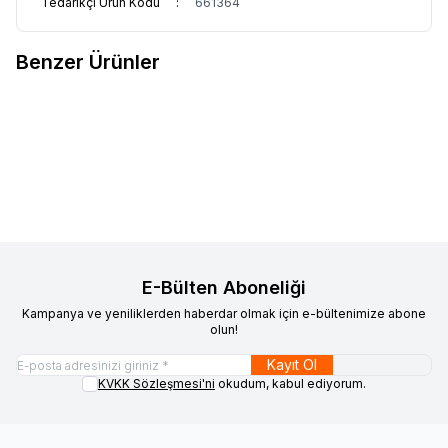
Tedarikçi Ürün Kodu
:
661364
Benzer Ürünler
ROLL-UP
ROLL-UP PARTY
ROLL-UP
ROLL-UP PARTY
Yeni
Favorilere Ekle
Favorilere Ekle
DREAMS BIÇAK PEMBE 25'ADET
DREAMS BIÇAK KREM 25'ADET
1.120,00
TL + KDV
1.350,00
TL + KDV
E-Bülten Aboneliği
Kampanya ve yeniliklerden haberdar olmak için e-bültenimize abone
olun!
Kayıt Ol
KVKK Sözleşmesi'ni
okudum, kabul ediyorum.