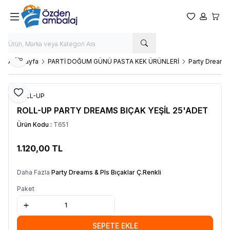
Favorilerim
Hesabım
Sepet
Paylaş
Ana Sayfa
PARTİ DOĞUM GÜNÜ PASTA KEK ÜRÜNLERİ
Party Dreams 
Favoriye Ekle
ROLL-UP
ROLL-UP PARTY DREAMS BIÇAK YEŞİL 25'ADET
Ürün Kodu :
T651
1.120,00
TL
SEPETE EKLE
Daha Fazla
Party Dreams & Pls Bıçaklar Ç.Renkli
Paket
SEPETE EKLE