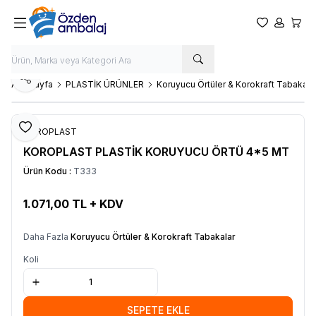
Favorilerim
Hesabım
Sepet
Paylaş
Ana Sayfa
PLASTİK ÜRÜNLER
Koruyucu Örtüler & Korokraft Tabakala
Favoriye Ekle
KOROPLAST
KOROPLAST PLASTİK KORUYUCU ÖRTÜ 4*5 MT
Ürün Kodu :
T333
1.071,00
TL + KDV
SEPETE EKLE
Daha Fazla
Koruyucu Örtüler & Korokraft Tabakalar
Koli
SEPETE EKLE