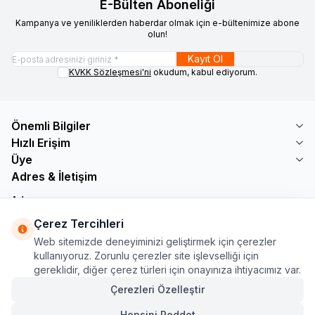
E-Bülten Aboneliği
Kampanya ve yeniliklerden haberdar olmak için e-bültenimize abone
olun!
Kayıt Ol
KVKK Sözleşmesi'ni
okudum, kabul ediyorum.
Önemli Bilgiler
Hızlı Erişim
Üye
Adres & İletişim
Adres
Söğütlü Çeşme Mah. Bayar Sokak No: 19 B1 KÜÇÜKÇEKMECE /
Çerez Tercihleri
İSTANBUL
Web sitemizde deneyiminizi geliştirmek için çerezler
Telefon
kullanıyoruz. Zorunlu çerezler site işlevselliği için
+90 555 560 27 32
gereklidir, diğer çerez türleri için onayınıza ihtiyacımız var.
E-Posta
ozdnylmz71@gmail.com
Çerezleri Özelleştir
Hepsini Reddet