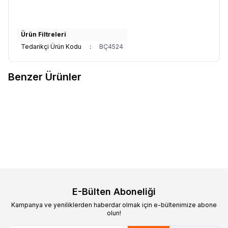
Ürün Filtreleri
Tedarikçi Ürün Kodu
:
BÇ4524
Benzer Ürünler
OZDN
12 MM BEYAZ BAĞLAMA
OZDN
19 MM LİFLİ KOMPOZİT
Favorilere Ekle
Favorilere Ekle
ÇEMBERİ ( MANUEL )
ÇEMBER ( BEYAZ )
2.525,00
TL + KDV
2.800,00
TL + KDV
E-Bülten Aboneliği
Kampanya ve yeniliklerden haberdar olmak için e-bültenimize abone
olun!