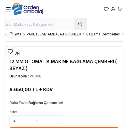
Favorilerim
Hesabım
Sepet
Paylaş
Ana Sayfa
PAKETLEME AMBALAJ ÜRÜNLER
Bağlama Çemberleri
1
Favoriye Ekle
OZDN
12 MM OTOMATİK MAKİNE BAĞLAMA ÇEMBERİ (
BEYAZ )
Ürün Kodu :
W1868
6.650,00
TL + KDV
SEPETE EKLE
Daha Fazla
Bağlama Çemberleri
Adet