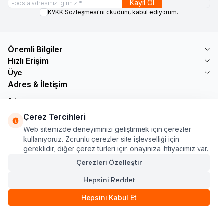
Kayıt Ol
KVKK Sözleşmesi'ni
okudum, kabul ediyorum.
Önemli Bilgiler
Hızlı Erişim
Üye
Adres & İletişim
Adres
Söğütlü Çeşme Mah. Bayar Sokak No: 19 B1 KÜÇÜKÇEKMECE /
Çerez Tercihleri
İSTANBUL
Web sitemizde deneyiminizi geliştirmek için çerezler
Telefon
kullanıyoruz. Zorunlu çerezler site işlevselliği için
+90 555 560 27 32
gereklidir, diğer çerez türleri için onayınıza ihtiyacımız var.
E-Posta
ozdnylmz71@gmail.com
Çerezleri Özelleştir
Hepsini Reddet
Hepsini Kabul Et