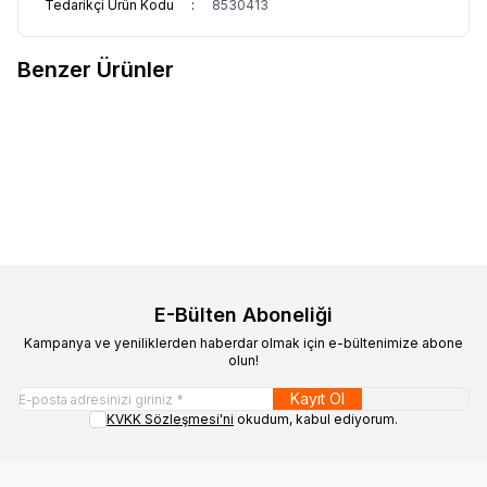
Tedarikçi Ürün Kodu
:
8530413
Benzer Ürünler
OZDN
ÇÖP KONTEYNERİ 120 LT
OZDN
ÇÖP KONTEYNERİ 240
Favorilere Ekle
Favorilere Ekle
LT
6.200,00
TL + KDV
7.700,00
TL + KDV
E-Bülten Aboneliği
Kampanya ve yeniliklerden haberdar olmak için e-bültenimize abone
olun!
Kayıt Ol
KVKK Sözleşmesi'ni
okudum, kabul ediyorum.