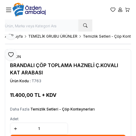
Favorilerim
Hesabım
Sepet
Paylaş
Ana Sayfa
TEMİZLİK GRUBU ÜRÜNLER
Temizlik Setleri - Çöp Konteyn
Favoriye Ekle
OZDN
BRANDALI ÇÖP TOPLAMA HAZNELİ Ç.KOVALI
KAT ARABASI
Ürün Kodu :
T763
11.400,00
TL + KDV
SEPETE EKLE
Daha Fazla
Temizlik Setleri - Çöp Konteynerları
Adet