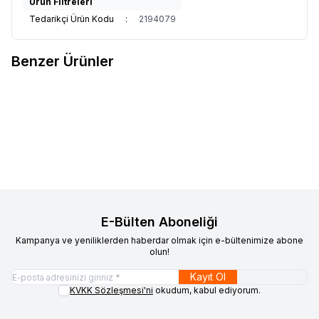
Ürün Filtreleri
Tedarikçi Ürün Kodu
:
2194079
Benzer Ürünler
OZDN
ÇÖP KONTEYNERİ 120 LT
OZDN
ÇÖP KONTEYNERİ 240
Favorilere Ekle
Favorilere Ekle
LT
6.200,00
TL + KDV
7.700,00
TL + KDV
E-Bülten Aboneliği
Kampanya ve yeniliklerden haberdar olmak için e-bültenimize abone
olun!
Kayıt Ol
KVKK Sözleşmesi'ni
okudum, kabul ediyorum.