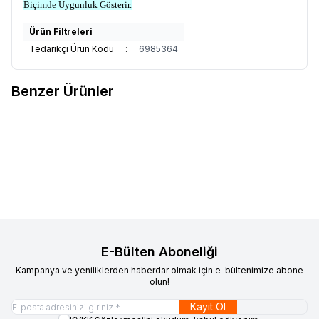
Biçimde Uygunluk Gösterir.
Ürün Filtreleri
Tedarikçi Ürün Kodu
:
6985364
Benzer Ürünler
OZDN
ÇÖP KONTEYNERİ 120 LT
OZDN
ÇÖP KONTEYNERİ 240
Favorilere Ekle
Favorilere Ekle
LT
6.200,00
TL + KDV
7.700,00
TL + KDV
E-Bülten Aboneliği
Kampanya ve yeniliklerden haberdar olmak için e-bültenimize abone
olun!
Kayıt Ol