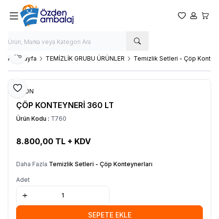
Favorilerim
Hesabım
Sepet
Paylaş
Ana Sayfa
TEMİZLİK GRUBU ÜRÜNLER
Temizlik Setleri - Çöp Konteyn
Favoriye Ekle
OZDN
ÇÖP KONTEYNERİ 360 LT
Ürün Kodu :
T760
8.800,00
TL + KDV
SEPETE EKLE
Daha Fazla
Temizlik Setleri - Çöp Konteynerları
Adet
SEPETE EKLE