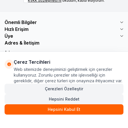
KVKK Sözleşmesi'ni
okudum, kabul ediyorum.
Önemli Bilgiler
Hızlı Erişim
Üye
Adres & İletişim
Adres
Söğütlü Çeşme Mah. Bayar Sokak No: 19 B1 KÜÇÜKÇEKMECE /
Çerez Tercihleri
İSTANBUL
Web sitemizde deneyiminizi geliştirmek için çerezler
Telefon
kullanıyoruz. Zorunlu çerezler site işlevselliği için
+90 555 560 27 32
gereklidir, diğer çerez türleri için onayınıza ihtiyacımız var.
E-Posta
ozdnylmz71@gmail.com
Çerezleri Özelleştir
Hepsini Reddet
Hepsini Kabul Et