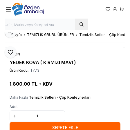
Favorilerim
Hesabım
Sepet
Paylaş
Ana Sayfa
TEMİZLİK GRUBU ÜRÜNLER
Temizlik Setleri - Çöp Konteyn
Favoriye Ekle
OZDN
YEDEK KOVA ( KIRMIZI MAVİ )
Ürün Kodu :
T773
1.800,00
TL + KDV
SEPETE EKLE
Daha Fazla
Temizlik Setleri - Çöp Konteynerları
Adet
SEPETE EKLE