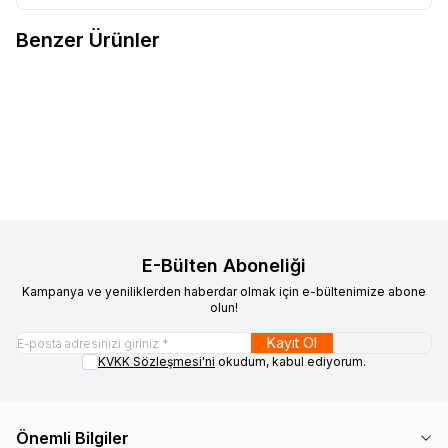
Benzer Ürünler
OZDN
ÇÖP KONTEYNERİ 120 LT
OZDN
ÇÖP KONTEYNERİ 240
Favorilere Ekle
Favorilere Ekle
LT
6.200,00
TL + KDV
7.700,00
TL + KDV
E-Bülten Aboneliği
Kampanya ve yeniliklerden haberdar olmak için e-bültenimize abone
olun!
Kayıt Ol
KVKK Sözleşmesi'ni
okudum, kabul ediyorum.
Önemli Bilgiler