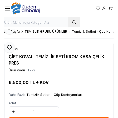
Favorilerim
Hesabım
Sepet
Paylaş
Ana Sayfa
TEMİZLİK GRUBU ÜRÜNLER
Temizlik Setleri - Çöp Konteyn
Favoriye Ekle
OZDN
ÇİFT KOVALI TEMİZLİK SETİ KROM KASA ÇELİK
PRES
Ürün Kodu :
T772
6.500,00
TL + KDV
SEPETE EKLE
Daha Fazla
Temizlik Setleri - Çöp Konteynerları
Adet