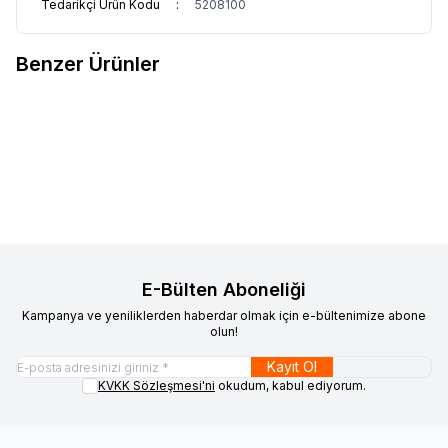
Tedarikçi Ürün Kodu
:
5208100
Benzer Ürünler
OZDN
ÇÖP KONTEYNERİ 120 LT
OZDN
ÇÖP KONTEYNERİ 240
Favorilere Ekle
Favorilere Ekle
LT
6.200,00
TL + KDV
7.700,00
TL + KDV
E-Bülten Aboneliği
Kampanya ve yeniliklerden haberdar olmak için e-bültenimize abone
olun!
Kayıt Ol
KVKK Sözleşmesi'ni
okudum, kabul ediyorum.