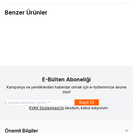
Benzer Ürünler
DOLPHİN
DOLPHİN KÂĞIT
ECZACIBAŞI
ECZACIBAŞI
Yeni
Yeni
Favorilere Ekle
Favorilere Ekle
KLOZET KAPAK ÖRTÜSÜ 250'Lİ
PROFESYONEL DİSPO KLOZET
KAPAK ÖRTÜSÜ 250'Lİ
2.250,00
TL + KDV
3.600,00
TL + KDV
E-Bülten Aboneliği
Kampanya ve yeniliklerden haberdar olmak için e-bültenimize abone
olun!
Kayıt Ol
KVKK Sözleşmesi'ni
okudum, kabul ediyorum.
Önemli Bilgiler