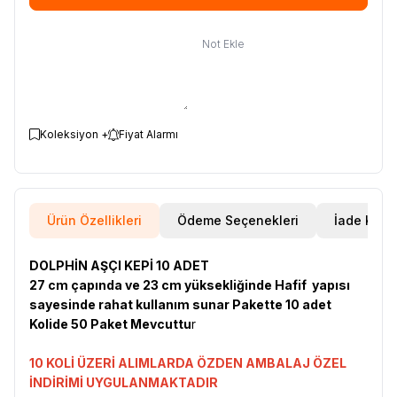
Not Ekle
Koleksiyon +
Fiyat Alarmı
Ürün Özellikleri
Ödeme Seçenekleri
İade Koşul
DOLPHİN AŞÇI KEPİ 10 ADET
27 cm çapında ve 23 cm yüksekliğinde Hafif yapısı
sayesinde rahat kullanım sunar Pakette 10 adet
Kolide 50 Paket Mevcuttu
r
10 KOLİ ÜZERİ ALIMLARDA ÖZDEN AMBALAJ ÖZEL
İNDİRİMİ UYGULANMAKTADIR