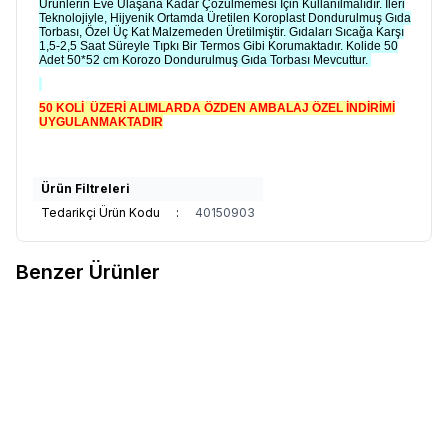
Ürünlerin Eve Ulaşana Kadar Çözülmemesi İçin Kullanılmalıdır. İleri
Teknolojiyle, Hijyenik Ortamda Üretilen Koroplast Dondurulmuş Gıda
Torbası, Özel Üç Kat Malzemeden Üretilmiştir. Gıdaları Sıcağa Karşı
1,5-2,5 Saat Süreyle Tıpkı Bir Termos Gibi Korumaktadır. Kolide 50
Adet 50*52 cm Korozo Dondurulmuş Gıda Torbası Mevcuttur.
50 KOLİ ÜZERİ ALIMLARDA ÖZDEN AMBALAJ ÖZEL İNDİRİMİ
UYGULANMAKTADIR
Ürün Filtreleri
Tedarikçi Ürün Kodu
:
40150903
Benzer Ürünler
VİTRAY
​TERMAL DONDURMA
Favorilere Ekle
ÇANTASI
7.850,00
TL + KDV