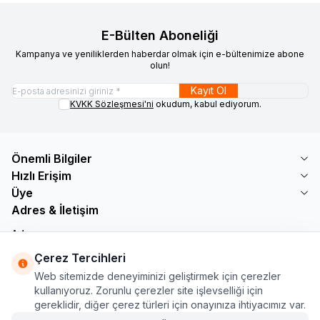
E-Bülten Aboneliği
Kampanya ve yeniliklerden haberdar olmak için e-bültenimize abone
olun!
Kayıt Ol
KVKK Sözleşmesi'ni
okudum, kabul ediyorum.
Önemli Bilgiler
Hızlı Erişim
Üye
Adres & İletişim
Adres
Söğütlü Çeşme Mah. Bayar Sokak No: 19 B1 KÜÇÜKÇEKMECE /
Çerez Tercihleri
İSTANBUL
Web sitemizde deneyiminizi geliştirmek için çerezler
Telefon
kullanıyoruz. Zorunlu çerezler site işlevselliği için
+90 555 560 27 32
gereklidir, diğer çerez türleri için onayınıza ihtiyacımız var.
E-Posta
ozdnylmz71@gmail.com