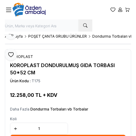
Favorilerim
Hesabım
Sepet
Paylaş
Ana Sayfa
POŞET ÇANTA GRUBU ÜRÜNLER
Dondurma Torbaları vb T
Favoriye Ekle
KOROPLAST
KOROPLAST DONDURULMUŞ GIDA TORBASI
50*52 CM
Ürün Kodu :
T175
12.258,00
TL + KDV
SEPETE EKLE
Daha Fazla
Dondurma Torbaları vb Torbalar
Koli