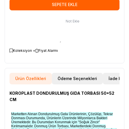
SEPETE EKLE
Not Ekle
Koleksiyon +
Fiyat Alarmı
Ürün Özellikleri
Ödeme Seçenekleri
İade Koşul
KOROPLAST DONDURULMUŞ GIDA TORBASI 50*52
CM
Marketten Alınan Dondurulmuş Gıda Ürünlerinin, Çözülüp, Tekrar
Donması Durumunda, Ürünlerin Üzerinde Milyonlarca Bakteri
Üremektedir. Bu Durumdan Korunmak için "Soğuk Zincir"
Kırılmamalıdır. Donmuş Ürün Torbası, Marketlerdeki Donmuş