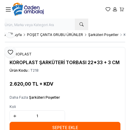
Favorilerim
Hesabım
Sepet
Paylaş
Ana Sayfa
POŞET ÇANTA GRUBU ÜRÜNLER
Şarküteri Poşetler
KOR
Favoriye Ekle
KOROPLAST
KOROPLAST ŞARKÜTERİ TORBASI 22*33 + 3 CM
Ürün Kodu :
T218
2.620,00
TL + KDV
SEPETE EKLE
Daha Fazla
Şarküteri Poşetler
Koli
SEPETE EKLE