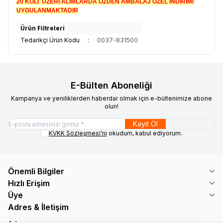
20 KOLİ ÜZERİ ALIMLARDA ÖZDEN AMBALAJ ÖZEL İNDİRİMİ
UYGULANMAKTADIR
Ürün Filtreleri
Tedarikçi Ürün Kodu
:
0037-831500
E-Bülten Aboneliği
Kampanya ve yeniliklerden haberdar olmak için e-bültenimize abone
olun!
Kayıt Ol
KVKK Sözleşmesi'ni
okudum, kabul ediyorum.
Önemli Bilgiler
Hızlı Erişim
Üye
Adres & İletişim