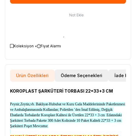
Not Ekle
Koleksiyon +
Fiyat Alarmı
Ürün Özellikleri
Ödeme Seçenekleri
İade Koşul
KOROPLAST ŞARKÜTERİ TORBASI 22*33+3 CM
Peynir,Zeytin,vb. Bakliyat-Hububat ve Kuru Gıda Maddelerininde Paketlenmesi
ve Ambalajlanmasında Kullanılan; Polietilen ’den İmal Edilmiş, Değişik
Ebatlarda Torbalardır Koroplast Kalitesi ile Üretilen 22*33 + 3 cm Edatındaki
Şarküteri Torbada Pakette 300 Adet Kolisinde 10 Paket Kaliteli 22*33 + 3 cm
Şarküteri Poşet Mevcuttur.