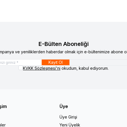
E-Bülten Aboneliği
mpanya ve yeniliklerden haberdar olmak için e-bültenimize abone ol
Kayıt Ol
KVKK Sözleşmesi'ni
okudum, kabul ediyorum.
işim
Üye
Üye Girişi
ler
Yeni Üyelik