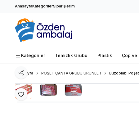
Anasayfa
Kategoriler
Siparişlerim
Kategoriler
Temizlik Grubu
Plastik
Çöp ve 
Ana Sayfa
POŞET ÇANTA GRUBU ÜRÜNLER
Buzdolabı Poşet
Paylaş
Favoriye Ekle