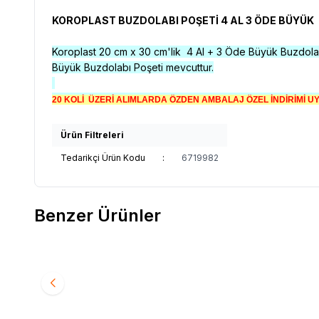
KOROPLAST BUZDOLABI POŞETİ 4 AL 3 ÖDE BÜYÜK
Koroplast 20 cm x 30 cm'lik 4 Al + 3 Öde Büyük Buzdolabı
Büyük Buzdolabı Poşeti mevcuttur.
20 KOLİ ÜZERİ ALIMLARDA ÖZDEN AMBALAJ ÖZEL İNDİRİMİ 
Ürün Filtreleri
Tedarikçi Ürün Kodu
:
6719982
Benzer Ürünler
ROLL-UP
ROLL-UP BUZDOLABI POŞETİ ORTA
ROLL-U
Favorilere Ekle
Favori
30'LU
50'Lİ
1.231,00
TL + KDV
1.078,