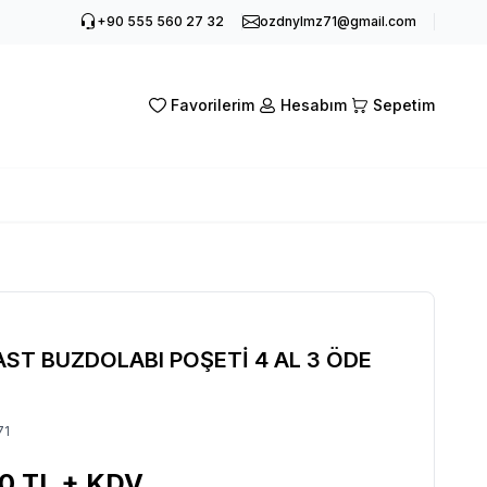
+90 555 560 27 32
ozdnylmz71@gmail.com
Favorilerim
Hesabım
Sepetim
ST BUZDOLABI POŞETİ 4 AL 3 ÖDE
71
00
TL + KDV