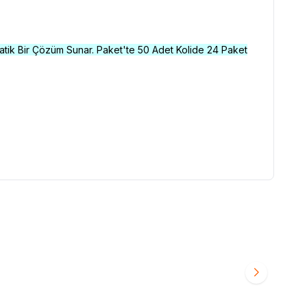
atik Bir Çözüm Sunar. Paket'te 50 Adet Kolide 24 Paket
OLABI POŞETİ
FRESH-UP
FRESH-UP BUZDOLABI POŞETİ OR
Favorilere Ekle
30' LU
1.142,00
TL + KDV