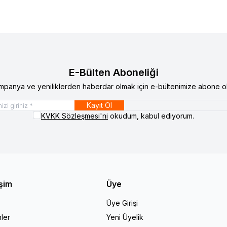
E-Bülten Aboneliği
mpanya ve yeniliklerden haberdar olmak için e-bültenimize abone ol
Kayıt Ol
KVKK Sözleşmesi'ni
okudum, kabul ediyorum.
işim
Üye
Üye Girişi
ler
Yeni Üyelik