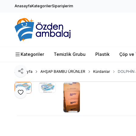
Anasayfa
Kategoriler
Siparişlerim
Kategoriler
Temizlik Grubu
Plastik
Çöp ve 
Ana Sayfa
AHŞAP BAMBU ÜRÜNLER
Kürdanlar
DOLPHİN 
Paylaş
Favoriye Ekle