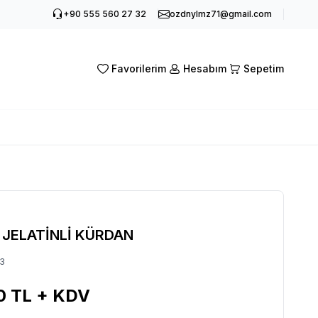
+90 555 560 27 32
ozdnylmz71@gmail.com
Favorilerim
Hesabım
Sepetim
 JELATİNLİ KÜRDAN
3
0
TL + KDV