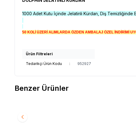
DOLPHİN JELATİNLİ KÜRDAN
1000 Adet Kutu İçinde Jelatinli Kürdan, Diş Temizliğinde E
50 KOLİ ÜZERİ ALIMLARDA ÖZDEN AMBALAJ ÖZEL İNDİRİMİ 
Ürün Filtreleri
Tedarikçi Ürün Kodu
:
952927
Benzer Ürünler
Yeni
DOLPHİN
DOLPHİN KÂĞITLI KÜRDAN
DALİA
D
Favorilere Ekle
Favori
1.505,00
TL + KDV
1.140,