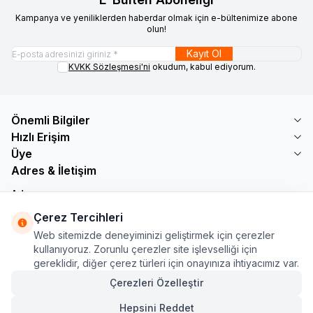
Kampanya ve yeniliklerden haberdar olmak için e-bültenimize abone
olun!
Kayıt Ol
KVKK Sözleşmesi'ni
okudum, kabul ediyorum.
Önemli Bilgiler
Hızlı Erişim
Üye
Adres & İletişim
Adres
Söğütlü Çeşme Mah. Bayar Sokak No: 19 B1 KÜÇÜKÇEKMECE /
Çerez Tercihleri
İSTANBUL
Web sitemizde deneyiminizi geliştirmek için çerezler
Telefon
kullanıyoruz. Zorunlu çerezler site işlevselliği için
+90 555 560 27 32
gereklidir, diğer çerez türleri için onayınıza ihtiyacımız var.
E-Posta
ozdnylmz71@gmail.com
Çerezleri Özelleştir
Hepsini Reddet