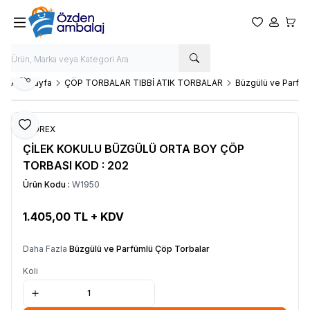
Favorilerim
Hesabım
Sepet
Paylaş
Ana Sayfa
ÇÖP TORBALAR TIBBİ ATIK TORBALAR
Büzgülü ve Parfüm
Favoriye Ekle
FLOREX
ÇİLEK KOKULU BÜZGÜLÜ ORTA BOY ÇÖP
TORBASI KOD : 202​
Ürün Kodu :
W1950
1.405,00
TL + KDV
SEPETE EKLE
Daha Fazla
Büzgülü ve Parfümlü Çöp Torbalar
Koli