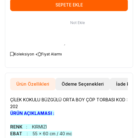
SEPETE EKLE
Not Ekle
Koleksiyon +
Fiyat Alarmı
Ürün Özellikleri
Ödeme Seçenekleri
İade Koşul
ÇİLEK KOKULU BÜZGÜLÜ ORTA BOY ÇÖP TORBASI KOD :
202​
ÜRÜN AÇIKLAMASI :
RENK
: KIRMIZI
EBAT
: 55 x 60 cm / 40 mc