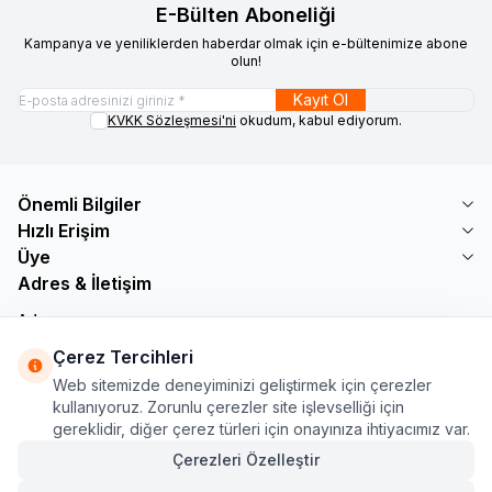
E-Bülten Aboneliği
Kampanya ve yeniliklerden haberdar olmak için e-bültenimize abone
olun!
Kayıt Ol
KVKK Sözleşmesi'ni
okudum, kabul ediyorum.
Önemli Bilgiler
Hızlı Erişim
Üye
Adres & İletişim
Adres
Söğütlü Çeşme Mah. Bayar Sokak No: 19 B1 KÜÇÜKÇEKMECE /
Çerez Tercihleri
İSTANBUL
Web sitemizde deneyiminizi geliştirmek için çerezler
Telefon
kullanıyoruz. Zorunlu çerezler site işlevselliği için
+90 555 560 27 32
gereklidir, diğer çerez türleri için onayınıza ihtiyacımız var.
E-Posta
ozdnylmz71@gmail.com
Çerezleri Özelleştir