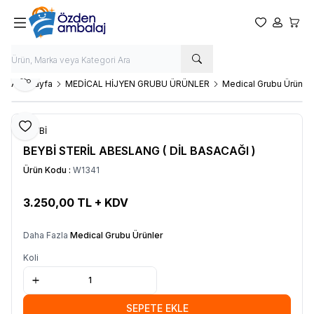
Favorilerim
Hesabım
Sepet
Paylaş
Ana Sayfa
MEDİCAL HİJYEN GRUBU ÜRÜNLER
Medical Grubu Ürünler
Favoriye Ekle
BEYBİ
​BEYBİ STERİL ABESLANG ( DİL BASACAĞI )
Ürün Kodu :
W1341
3.250,00
TL + KDV
SEPETE EKLE
Daha Fazla
Medical Grubu Ürünler
Koli
SEPETE EKLE